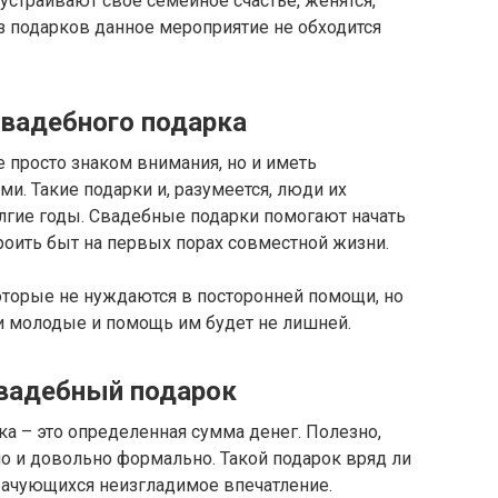
страивают свое семейное счастье, женятся,
з подарков данное мероприятие не обходится
свадебного подарка
 просто знаком внимания, но и иметь
и. Такие подарки и, разумеется, люди их
олгие годы. Свадебные подарки помогают начать
оить быт на первых порах совместной жизни.
оторые не нуждаются в посторонней помощи, но
 молодые и помощь им будет не лишней.
свадебный подарок
а – это определенная сумма денег. Полезно,
но и довольно формально. Такой подарок вряд ли
брачующихся неизгладимое впечатление.