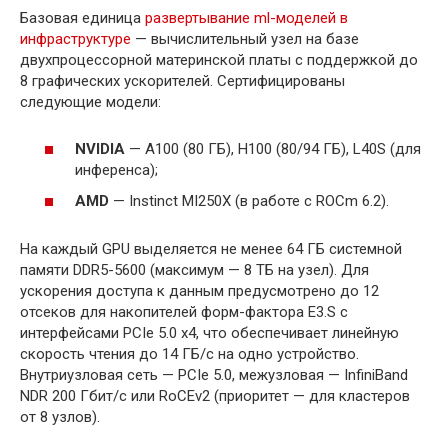
Базовая единица
развертывание ml-моделей в
инфраструктуре
— вычислительный узел на базе
двухпроцессорной материнской платы с поддержкой до
8 графических ускорителей. Сертифицированы
следующие модели:
NVIDIA
— A100 (80 ГБ), H100 (80/94 ГБ), L40S (для
инференса);
AMD
— Instinct MI250X (в работе с ROCm 6.2).
На каждый GPU выделяется не менее 64 ГБ системной
памяти DDR5-5600 (максимум — 8 ТБ на узел). Для
ускорения доступа к данным предусмотрено до 12
отсеков для накопителей форм-фактора E3.S с
интерфейсами PCIe 5.0 x4, что обеспечивает линейную
скорость чтения до 14 ГБ/с на одно устройство.
Внутриузловая сеть — PCIe 5.0, межузловая — InfiniBand
NDR 200 Гбит/с или RoCEv2 (приоритет — для кластеров
от 8 узлов).