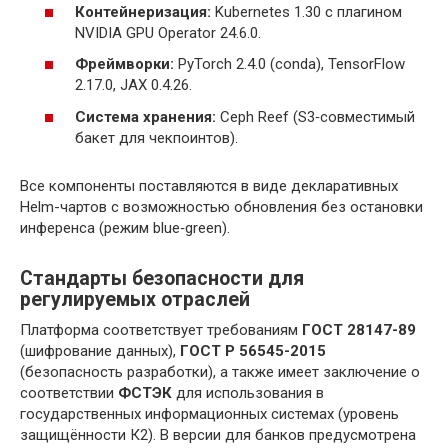
Контейнеризация:
Kubernetes 1.30 с плагином
NVIDIA GPU Operator 24.6.0.
Фреймворки:
PyTorch 2.4.0 (conda), TensorFlow
2.17.0, JAX 0.4.26.
Система хранения:
Ceph Reef (S3‑совместимый
бакет для чекпоинтов).
Все компоненты поставляются в виде декларативных
Helm-чартов с возможностью обновления без остановки
инференса (режим blue‑green).
Стандарты безопасности для
регулируемых отраслей
Платформа соответствует требованиям
ГОСТ 28147-89
(шифрование данных),
ГОСТ Р 56545-2015
(безопасность разработки), а также имеет заключение о
соответствии
ФСТЭК
для использования в
государственных информационных системах (уровень
защищённости К2). В версии для банков предусмотрена