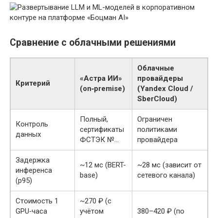
Сравнение с облачными решениями
Облачные
«Астра ИИ»
провайдеры
Критерий
(on‑premise)
(Yandex Cloud /
SberCloud)
Полный,
Ограничен
Контроль
сертификаты
политиками
данных
ФСТЭК №…
провайдера
Задержка
~12 мс (BERT-
~28 мс (зависит от
инференса
base)
сетевого канала)
(p95)
Стоимость 1
~270 ₽ (с
GPU‑часа
учётом
380–420 ₽ (по