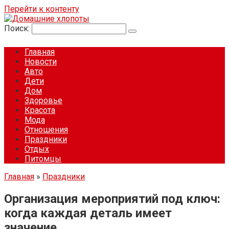
Перейти к контенту
Поиск:
Главная
Новости
Авто
Дети
Дом
Здоровье
Красота
Мода
Отношения
Праздники
Отдых
Питомцы
Главная
»
Праздники
Организация мероприятий под ключ:
когда каждая деталь имеет
значение