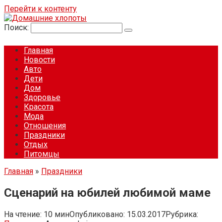
Перейти к контенту
Поиск:
Главная
Новости
Авто
Дети
Дом
Здоровье
Красота
Мода
Отношения
Праздники
Отдых
Питомцы
Главная
»
Праздники
Сценарий на юбилей любимой маме
На чтение:
10 мин
Опубликовано:
15.03.2017
Рубрика: