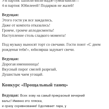
3-я партия: Шпили-вили-вадзе-тумба-квили!!!
4-я партия: Юбилееей! Подарков не жалей!
Ведущая:
Этого гостя уж все заждались,
Даже от компота отказались!
Громче, громче аплодисменты!
Наступление столь сладкого момента!
Под музыку выносят торт со свечами. Гости поют «С днем
рожденья тебя!», юбилярша задувает свечи.
Ведущая:
Дорогая именинница!
Вкусный пирог смелей разрезай,
Душистым чаем угощай.
Конкурс «Прощальный танец»
Ведущая:
Всех
зову
на самый
прекрасный
вечерний
вальс!
Именно это
пляска
,
и
сразу
соревнование
!
Одолевает
пара,
у