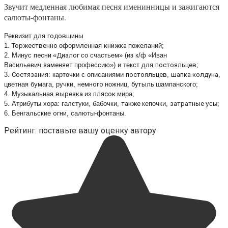
Звучит медленная любимая песня именинницы и зажигаются
салюты-фонтаны.
Реквизит для
годовщины
1.
Торжественно
оформленная
книжка
пожеланий;
2. Минус
песни
«
Диалог
со счастьем» (из к/ф «Иван
Васильевич
заменяет
профессию») и текст для
постояльцев
;
3.
Состязания
: карточки с описаниями
постояльцев
,
шапка
колдуна
,
цветная бумага, ручки,
немного
ножниц,
бутыль
шампанского;
4. Музыкальная
вырезка
из
плясок
мира;
5. Атрибуты хора: галстуки, бабочки,
также
кепочки,
затратные
усы;
6. Бенгальские
огни
, салюты-фонтаны.
Рейтинг: поставьте вашу оценку автору