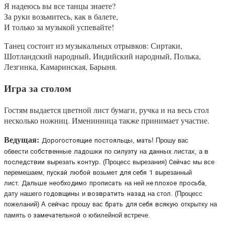
Я надеюсь вы все танцы знаете?
За руки возьмитесь, как в балете,
И только за музыкой успевайте!
Танец состоит из музыкальных отрывков: Сиртаки,
Шотландский народный, Индийский народный, Полька,
Лезгинка, Камаринская, Барыня.
Игра за столом
Гостям выдается цветной лист бумаги, ручка и на весь стол
несколько ножниц. Именинница также принимает участие.
Ведущая:
Дорогостоящие
постояльцы
,
мать
! Прошу вас
обвести
собственные
ладошки
по
силуэту
на
данных
листах, а
в
последствии
вырезать
контур
. (Процесс вырезания)
Сейчас
мы все
перемешаем,
пускай
любой
возьмет
для себя
1
вырезанный
лист.
Дальше
необходимо
прописать
на ней
не плохое
просьба
,
дату нашего
годовщины
и
возвратить
назад
на стол. (Процесс
пожеланий) А
сейчас
прошу вас
брать
для себя
всякую
открытку на
память о
замечательной
о юбилейной встрече.