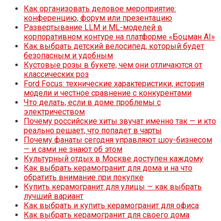
Как организовать деловое мероприятие:
конференцию, форум или презентацию
Развертывание LLM и ML-моделей в
корпоративном контуре на платформе «Боцман AI»
Как выбрать детский велосипед, который будет
безопасным и удобным
Кустовые розы в букете, чем они отличаются от
классических роз
Ford Focus: технические характеристики, история
модели и честное сравнение с конкурентами
Что делать, если в доме проблемы с
электричеством
Почему российские хиты звучат именно так — и кто
реально решает, что попадет в чарты
Почему фанаты сегодня управляют шоу-бизнесом
— и сами не знают об этом
Культурный отдых в Москве доступен каждому
Как выбрать керамогранит для дома и на что
обратить внимание при покупке
Купить керамогранит для улицы — как выбрать
лучший вариант
Как выбрать и купить керамогранит для офиса
Как выбрать керамогранит для своего дома