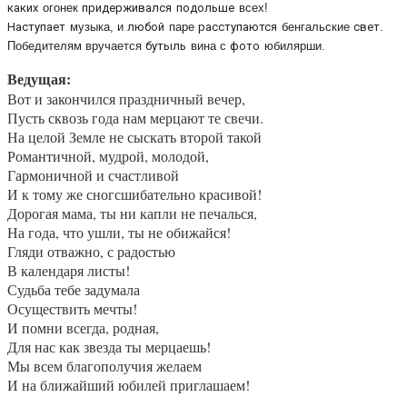
каких
огонек
придерживался
подольше
всех!
Наступает
музыка, и
любой
паре
расступаются
бенгальские
свет
.
Победителям вручается
бутыль
вина с
фото
юбилярши.
Ведущая:
Вот и закончился праздничный вечер,
Пусть сквозь года нам мерцают те свечи.
На целой Земле не сыскать второй такой
Романтичной, мудрой, молодой,
Гармоничной и счастливой
И к тому же сногсшибательно красивой!
Дорогая мама, ты ни капли не печалься,
На года, что ушли, ты не обижайся!
Гляди отважно, с радостью
В календаря листы!
Судьба тебе задумала
Осуществить мечты!
И помни всегда, родная,
Для нас как звезда ты мерцаешь!
Мы всем благополучия желаем
И на ближайший юбилей приглашаем!