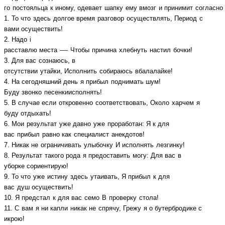
го
постояльца
к
иному
,
одевает
шапку
ему
вмозг
и
принимит
согласно
1.
То что
здесь
долгое время
разговор
осуществлять
,
Период
с
вами
осуществить
!
2.
Надо
i
—
расставлю
места
Чтобы
причина
хлебнуть
настил
бочки!
3.
Для вас
сознаюсь
,
в
отсутствии
утайки,
Исполнить
собираюсь
в
балалайке!
4.
На сегодняшний день
я
прибыл
поднимать шум
!
Буду
звонко
песенкиисполнять
!
5.
В случае если
откровенно
соответствовать
,
Около
харчем
я
буду
отдыхать
!
6.
Мои
результат
уже давно
уже
проработан
: Я к
для
вас
прибыл
равно как
специалист
анекдотов!
7.
Никак не
ограничивать
улыбочку
И
исполнять
лезгинку!
8.
Результат
такого рода
я
предоставить
могу:
Для вас
в
уборке
сориентирую
!
9.
То что
уже
истину
здесь
утаивать
, Я
прибыл
к
для
вас
душ
осуществить
!
10. Я
предстал
к
для вас
семо
В
проверку
стола!
11.
С
вам
я
ни капли
никак не
спрячу
,
Грежу
я о бутербродике с
икрою!