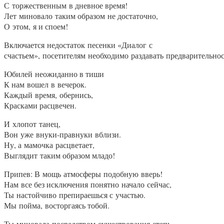
С торжественным в дневное время!
Лет миновало таким образом не достаточно,
О этом, я и споем!
Включается недостаток песенки «Диалог с
счастьем», посетителям необходимо раздавать предварительн
Юбилей неожиданно в тиши
К нам вошел в вечерок.
Каждый время, обернись,
Красками расцвечен.
И хлопот танец,
Вон уже внуки-правнуки вблизи.
Ну, а мамочка расцветает,
Выглядит таким образом младо!
Припев: В мощь атмосферы подобную вверь!
Нам все без исключения понятно начало сейчас,
Ты настойчиво препираешься с участью.
Мы пойма, восторгаясь тобой.
Ты миновала посредством существования степь,