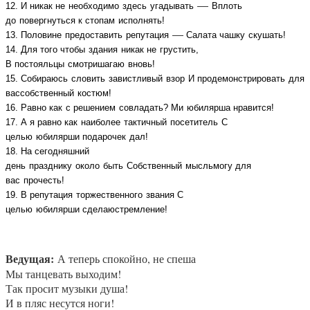
—
12. И
никак не
необходимо
здесь
угадывать
Вплоть
до
повергнуться к стопам
исполнять
!
—
13.
Половине
предоставить
репутация
Салата
чашку
скушать
!
14.
Для того чтобы
здания
никак не
грустить
,
В
постояльцы
смотришагаю
вновь
!
15.
Собираюсь
словить
завистливый
взор
И
продемонстрировать
для
вассобственный
костюм
!
16.
Равно как
с
решением
совладать
?
Ми
юбилярша нравится!
17. А я
равно как
наиболее
тактичный
посетитель
С
целью
юбилярши
подарочек
дал
!
18.
На сегодняшний
день
празднику
около
быть
Собственный
мысль
могу
для
вас
прочесть
!
19. В
репутация
торжественного
звания
С
целью
юбилярши
сделаюстремление
!
Ведущая:
А теперь спокойно, не спеша
Мы танцевать выходим!
Так просит музыки душа!
И в пляс несутся ноги!