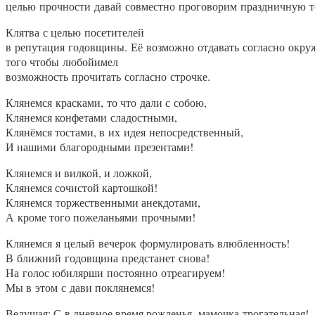
целью прочности давай совместно проговорим праздничную 
Клятва с целью посетителей
в репутация годовщины. Её возможно отдавать согласно окру
того чтобы любойимел
возможность прочитать согласно строчке.
Клянемся красками, то что дали с собою,
Клянемся конфетами сладостными,
Клянёмся тостами, в их идея непосредственный,
И нашими благородными презентами!
Клянемся и вилкой, и ложкой,
Клянемся сочистой картошкой!
Клянемся торжественными анекдотами,
А кроме того пожеланьями прочными!
Клянемся я целый вечерок формулировать влюбленность!
В ближний годовщина предстанет снова!
На голос юбилярши постоянно отреагируем!
Мы в этом с дави поклянемся!
Ведущая: С в дневное время рожденья, мамочка трогательная!