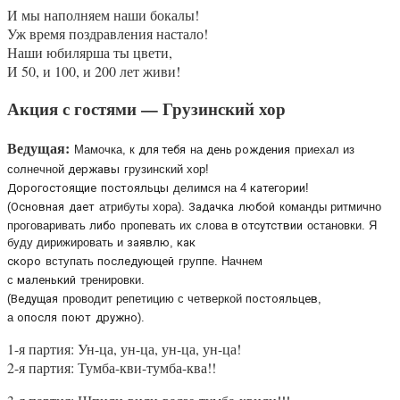
И мы наполняем наши бокалы!
Уж время поздравления настало!
Наши юбилярша ты цвети,
И 50, и 100, и 200 лет живи!
Акция с гостями — Грузинский хор
Ведущая:
Мамочка, к
для тебя
на
день рождения
приехал из
солнечной
державы
грузинский хор!
Дорогостоящие
постояльцы
делимся на 4
категории
!
(
Основная
дает
атрибуты хора).
Задачка
любой
команды ритмично
проговаривать
либо
пропевать их слова
в отсутствии
остановки. Я
буду дирижировать и
заявлю
,
как
скоро
вступать
последующей
группе. Начнем
с
маленький
тренировки.
(
Ведущая
проводит репетицию с четверкой
постояльцев
,
а
опосля
поют
дружно
).
1-я партия: Ун-ца, ун-ца, ун-ца, ун-ца!
2-я партия: Тумба-кви-тумба-ква!!