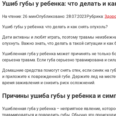
Ушиб губы у ребенка: что делать и ка
На чтение:
26 мин
Опубликовано:
28.07.2023
Рубрика:
Здор
Ушиб губы у ребенка: что делать и как снять опухоль?
Дети активны и любят играть, поэтому травмы неизбежны,
опухнуть. Важно знать, что делать в такой ситуации и ка
Ушибленная губа у ребенка может причинять не только б
серьезна травма. Если губа серьезно травмирована и силь
Домашние средства помогут снять отек, если синяк на г
и приложите к поврежденной губе. Держите лед на месте
время заживления и снизить риск осложнений.
Причины ушиба губы у ребенка и си
Ушибленная губа у ребенка – неприятное явление, кото
травмироваться и повредить губы. Обычно это происходит,