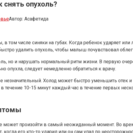
к снять опухоль?
овье
Автор:
Асафетида
 в том числе синяки на губах. Когда ребенок ударяет или 
к быстро удалить опухоль, чтобы малыш почувствовал облег
оль, но и нарушать нормальный ритм жизни. В первую очер
но опухла, следует немедленно обратиться к врачу.
убе незначительный. Холод может быстро уменьшить отек и
 в течение 10-15 минут каждый час в течение первых неск
мптомы
рое может произойти в самый неожиданный момент. Во вр
 когда его кто-то ударил или он сам упал по неосторожнос