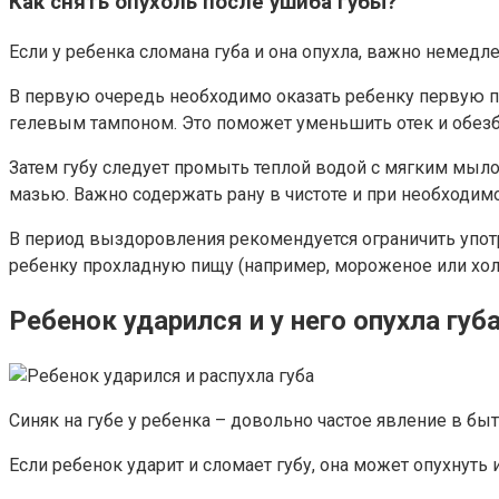
Как снять опухоль после ушиба губы?
Если у ребенка сломана губа и она опухла, важно немед
В первую очередь необходимо оказать ребенку первую п
гелевым тампоном. Это поможет уменьшить отек и обез
Затем губу следует промыть теплой водой с мягким мыло
мазью. Важно содержать рану в чистоте и при необходимо
В период выздоровления рекомендуется ограничить упот
ребенку прохладную пищу (например, мороженое или хол
Ребенок ударился и у него опухла губ
Синяк на губе у ребенка – довольно частое явление в быт
Если ребенок ударит и сломает губу, она может опухнуть