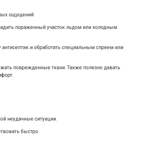
тных ощущений.
ладить пораженный участок льдом или холодным
у антисептик и обработать специальным спреем или
ажать поврежденные ткани. Также полезно давать
мфорт.
ной неудачные ситуации.
ствовать быстро.