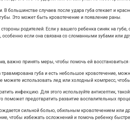
 большинстве случаев после удара губа отекает и красне
убы. Это может быть кровотечение и появление раны.
тороны родителей. Если у вашего ребенка синяк на губе, с
 особенно если она связана со сломанными зубами или др
ома, важно принять меры, чтобы помочь ей восстановитьс
а травмирована губа и есть небольшое кровотечение, можн
можете использовать лед или холодный компресс, чтобы 
атить инфекцию. Для этого используйте антисептик, такой
Это поможет предотвратить развитие воспалительных проц
вождается сильной болью, обильным кровотечением или дру
ение, чтобы избежать осложнений и помочь ребенку быстр