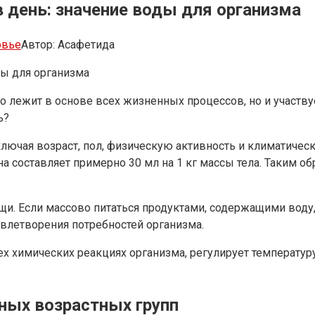
 день: значение воды для организма
овье
Автор:
Асафетида
ды для организма
о лежит в основе всех жизненных процессов, но и участвуе
ь?
ключая возраст, пол, физическую активность и климатичес
а составляет примерно 30 мл на 1 кг массы тела. Таким об
ищи. Если массово питаться продуктами, содержащими воду,
влетворения потребностей организма.
сех химических реакциях организма, регулирует температу
зных возрастных групп