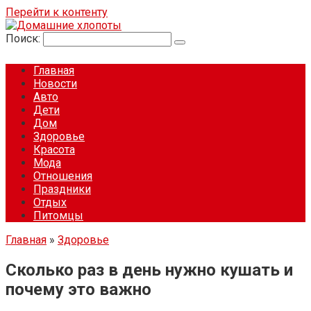
Перейти к контенту
Поиск:
Главная
Новости
Авто
Дети
Дом
Здоровье
Красота
Мода
Отношения
Праздники
Отдых
Питомцы
Главная
»
Здоровье
Сколько раз в день нужно кушать и
почему это важно