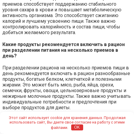
приемов способствует поддержанию стабильного
уровня сахара в крови и повышает метаболическую
активность организма. Это способствует сжиганию
калорий и лучшему усвоению пищи. Также важно
контролировать калорийность и состав пищи, чтобы
добиться желаемого результата.
Какие продукты рекомендуется включить в рацион
при разделении питания на несколько приемов в
день?
При разделении рациона на несколько приемов пищи в
день рекомендуется включать в рацион разнообразные
продукты, богатые белком, клетчаткой и полезными
жирами. Это может быть мясо, рыба, яйца, орехи,
семечки, фрукты, овощи, цельнозерновые продукты и
нежирные молочные продукты. Также важно учитывать
индивидуальные потребности и предпочтения при
выборе продуктов для диеты.
Еще больше новостей и интересных статей читайте на
Этот сайт использует cookie для хранения данных. Продолжая
использовать сайт, Вы даете свое согласие на работу с этими
нашем сайте
lh3.ru
файлами.
OK