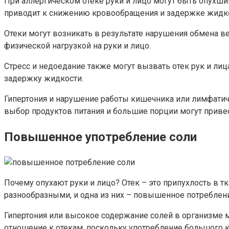
При аллергическом отеке руки и лицо могут быть опухши
приводит к снижению кровообращения и задержке жидкос
Отеки могут возникать в результате нарушения обмена в
физической нагрузкой на руки и лицо.
Стресс и недоедание также могут вызвать отек рук и ли
задержку жидкости.
Гипертония и нарушение работы кишечника или лимфатич
выбор продуктов питания и большие порции могут привес
Повышенное употребление соли
Почему опухают руки и лицо? Отек – это припухлость в 
разнообразными, и одна из них – повышенное потреблени
Гипертония или высокое содержание солей в организме м
отношение к отекам, поскольку употребление большого 