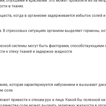
ми, опухшими и красными. Это может произойти из-за неп
ти в тканях.
еществ, когда в организме задерживается избыток солей 
ца. В стрессовых ситуациях организм выделяет гормоны, 
еской системы могут быть факторами, способствующими о
ти к отеку тканей и задержке жидкости.
тканях, которая характеризуется набуханием и вызывает д
е соли.
ожет привести к отекам рук и лица. Какой бы полезной ни
количества соли может вызвать задержку жидкости в орга