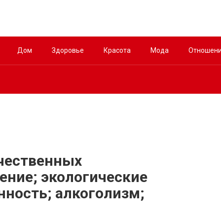
Дом
Здоровье
Красота
Мода
Отношен
чественных
ение; экологические
нность; алкоголизм;