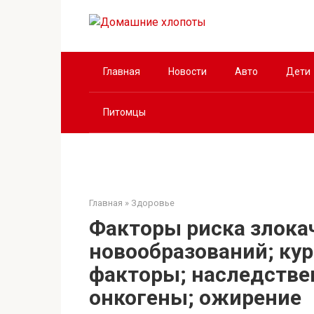
Перейти
к
контенту
Главная
Новости
Авто
Дети
Питомцы
Главная
»
Здоровье
Факторы риска злока
новообразований; кур
факторы; наследстве
онкогены; ожирение