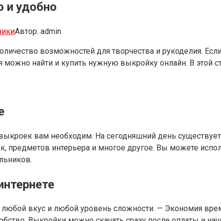
о и удобно
ники
Автор:
admin
количество возможностей для творчества и рукоделия. Ес
 можно найти и купить нужную выкройку онлайн. В этой ст
е
д выкроек вам необходим. На сегодняшний день существуе
, предметов интерьера и многое другое. Вы можете испо
льников.
интернете
любой вкус и любой уровень сложности. — Экономия време
бство. Выкройки можно скачать сразу после оплаты и нач