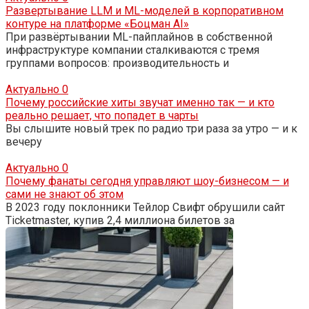
Развертывание LLM и ML-моделей в корпоративном
контуре на платформе «Боцман AI»
При развёртывании ML-пайплайнов в собственной
инфраструктуре компании сталкиваются с тремя
группами вопросов: производительность и
Актуально
0
Почему российские хиты звучат именно так — и кто
реально решает, что попадет в чарты
Вы слышите новый трек по радио три раза за утро — и к
вечеру
Актуально
0
Почему фанаты сегодня управляют шоу-бизнесом — и
сами не знают об этом
В 2023 году поклонники Тейлор Свифт обрушили сайт
Ticketmaster, купив 2,4 миллиона билетов за