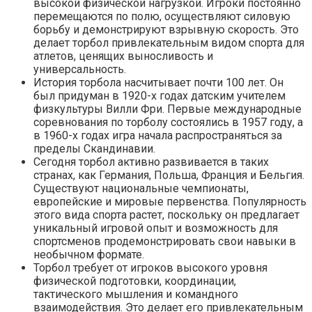
высокой физической нагрузкой. Игроки постоянно
перемещаются по полю, осуществляют силовую
борьбу и демонстрируют взрывную скорость. Это
делает торбол привлекательным видом спорта для
атлетов, ценящих выносливость и
универсальность.
История торбола насчитывает почти 100 лет. Он
был придуман в 1920-х годах датским учителем
физкультуры Вилли Фри. Первые международные
соревнования по торболу состоялись в 1957 году, а
в 1960-х годах игра начала распространяться за
пределы Скандинавии.
Сегодня торбол активно развивается в таких
странах, как Германия, Польша, Франция и Бельгия.
Существуют национальные чемпионаты,
европейские и мировые первенства. Популярность
этого вида спорта растет, поскольку он предлагает
уникальный игровой опыт и возможность для
спортсменов продемонстрировать свои навыки в
необычном формате.
Торбол требует от игроков высокого уровня
физической подготовки, координации,
тактического мышления и командного
взаимодействия. Это делает его привлекательным