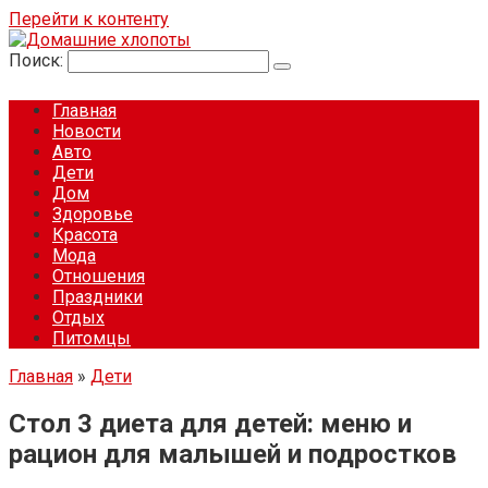
Перейти к контенту
Поиск:
Главная
Новости
Авто
Дети
Дом
Здоровье
Красота
Мода
Отношения
Праздники
Отдых
Питомцы
Главная
»
Дети
Стол 3 диета для детей: меню и
рацион для малышей и подростков