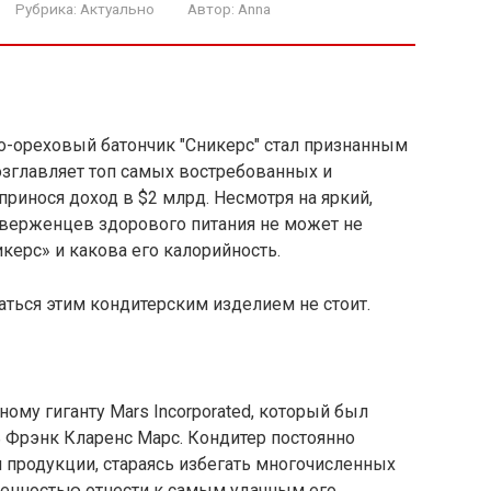
Рубрика:
Актуально
Автор:
Anna
о-ореховый батончик "Сникерс" стал признанным
зглавляет топ самых востребованных и
ринося доход в $2 млрд. Несмотря на яркий,
иверженцев здорового питания не может не
керс» и какова его калорийность.
аться этим кондитерским изделием не стоит.
ому гиганту Mars Incorporated, который был
 Фрэнк Кларенс Марс. Кондитер постоянно
продукции, стараясь избегать многочисленных
ренностью отнести к самым удачным его