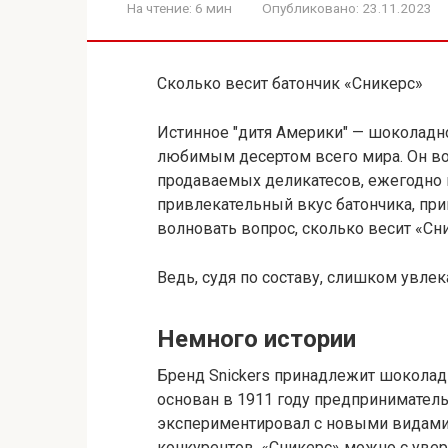
На чтение:
6 мин
Опубликовано:
23.11.2023
Сколько весит батончик «Сникерс»
Истинное "дитя Америки" — шоколадн
любимым десертом всего мира. Он во
продаваемых деликатесов, ежегодно п
привлекательный вкус батончика, пр
волновать вопрос, сколько весит «Сни
Ведь, судя по составу, слишком увлек
Немного истории
Бренд Snickers принадлежит шоколадн
основан в 1911 году предприниматель
экспериментировал с новыми видами 
конкурентов. «Сникерс» можно с уве