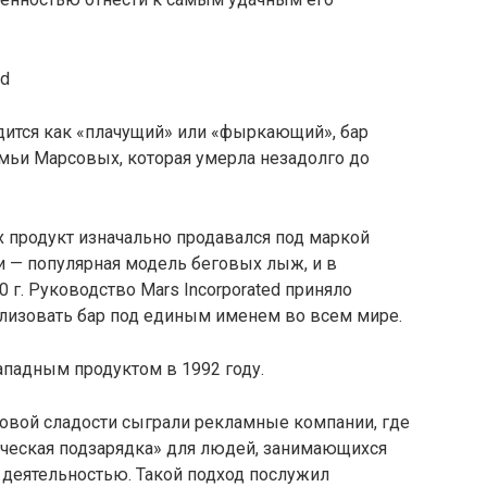
дится как «плачущий» или «фыркающий», бар
мьи Марсовых, которая умерла незадолго до
ах продукт изначально продавался под маркой
ки — популярная модель беговых лыж, и в
0 г. Руководство Mars Incorporated приняло
ализовать бар под единым именем во всем мире.
ападным продуктом в 1992 году.
овой сладости сыграли рекламные компании, где
ическая подзарядка» для людей, занимающихся
 деятельностью. Такой подход послужил