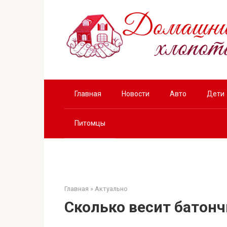
Перейти
к
контенту
Главная
Новости
Авто
Дети
Питомцы
Главная
»
Актуально
Сколько весит батонч