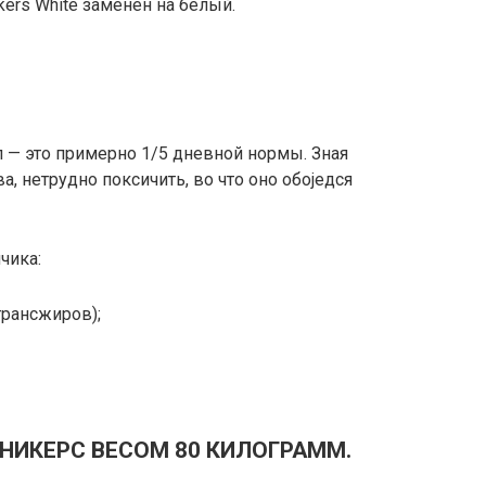
ers White заменен на белый.
л — это примерно 1/5 дневной нормы. Зная
, нетрудно поксичить, во что оно обоједся
чика:
 трансжиров);
НИКЕРС ВЕСОМ 80 КИЛОГРАММ.