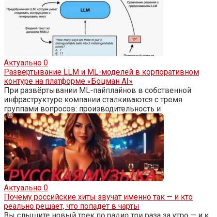
Актуально
0
Развертывание LLM и ML-моделей в корпоративном
контуре на платформе «Боцман AI»
При развёртывании ML-пайплайнов в собственной
инфраструктуре компании сталкиваются с тремя
группами вопросов: производительность и
Актуально
0
Почему российские хиты звучат именно так — и кто
реально решает, что попадет в чарты
Вы слышите новый трек по радио три раза за утро — и к