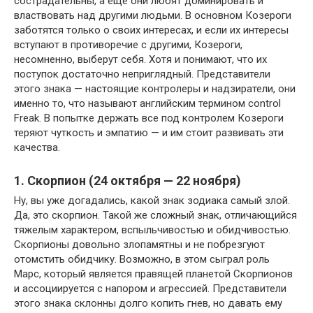
сострадательны, а еще они любят доминировать и
властвовать над другими людьми. В основном Козероги
заботятся только о своих интересах, и если их интересы
вступают в противоречие с другими, Козероги,
несомненно, выберут себя. Хотя и понимают, что их
поступок достаточно неприглядный. Представители
этого знака — настоящие контролеры и надзиратели, они
именно то, что называют английским термином control
Freak. В попытке держать все под контролем Козероги
теряют чуткость и эмпатию — и им стоит развивать эти
качества.
1. Скорпион (24 октября — 22 ноября)
Ну, вы уже догадались, какой знак зодиака самый злой.
Да, это скорпион. Такой же сложный знак, отличающийся
тяжелым характером, вспыльчивостью и обидчивостью.
Скорпионы довольно злопамятны и не побрезгуют
отомстить обидчику. Возможно, в этом сыграл роль
Марс, который является правящей планетой Скорпионов
и ассоциируется с напором и агрессией. Представители
этого знака склонны долго копить гнев, но давать ему