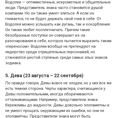
Водолеи — оптимистичные, искрометные и общительные
люди. Представитель знака часто становится душой
компании. Но он также умеет злиться. А если он
гневается, то не будет держать свой гнев в себе. От
Водолея можно услышать как ругань, так и оскорбления.
Он также любит посплетничать. Причем такие
безобразные поступки он совершает из-за
разочарования в себе, которое пытается выразить таким
«переносом». Водолеи вообще не претендуют на
лидерство среди отрицательных персонажей, но
становятся шестой ступенью среди самых злых знаков
зодиака.
5. Дева (23 августа – 22 сентября)
По правде говоря, Девы вовсе не злодеи, но у них все же
есть темная сторона. Черты характера, считающиеся у
Девы положительными, иногда оборачиваются
отталкивающими. Например, представители знака
бережливы до жадности. Девы довольно злопамятны и
не умеют прощать окружающим их ошибки, но они не
злопамятны. Представители знака могут быть