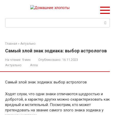
Перейти
к
контенту
Поиск:
Главная
»
Актуально
Самый злой знак зодиака: выбор астрологов
На чтение:
9 мин
Опубликовано:
16.11.2023
Актуально
Anna
Самый злой знак зодиака: выбор астрологов
Ходят слухи, что одни знаки отличаются щедростью и
добротой, а характер других можно охарактеризовать как
вредный и мстительный. Посмотрим, кто может
претендовать на звание самого злого знака зодиака у