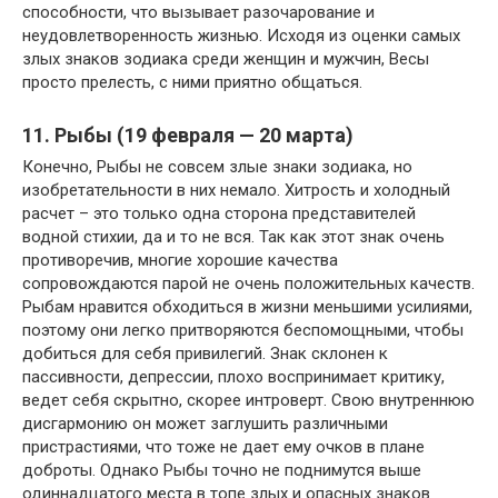
способности, что вызывает разочарование и
неудовлетворенность жизнью. Исходя из оценки самых
злых знаков зодиака среди женщин и мужчин, Весы
просто прелесть, с ними приятно общаться.
11. Рыбы (19 февраля — 20 марта)
Конечно, Рыбы не совсем злые знаки зодиака, но
изобретательности в них немало. Хитрость и холодный
расчет – это только одна сторона представителей
водной стихии, да и то не вся. Так как этот знак очень
противоречив, многие хорошие качества
сопровождаются парой не очень положительных качеств.
Рыбам нравится обходиться в жизни меньшими усилиями,
поэтому они легко притворяются беспомощными, чтобы
добиться для себя привилегий. Знак склонен к
пассивности, депрессии, плохо воспринимает критику,
ведет себя скрытно, скорее интроверт. Свою внутреннюю
дисгармонию он может заглушить различными
пристрастиями, что тоже не дает ему очков в плане
доброты. Однако Рыбы точно не поднимутся выше
одиннадцатого места в топе злых и опасных знаков