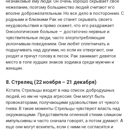
незнакомые ему люди. Он очень хорошо скрывает свое
нежелание, поэтому большинство людей считают его
вполне доброжелательным. Но все дело в посторонних. С
родными и близкими Рак не станет скрывать своего
неудовольствия и прямо скажет, что его раздражает.
Онкологические больные — достаточно нервные и
чувствительные люди, часто злоупотребляющие
уклончивым поведением. Они любят сплетничать и
подшучивать над другими, но если их отвергают, они
уходят и прячут голову в песок. Рак занимает девятое
место в топе худших знаков зодиака среди мужчин и
женщин.
8. Стрелец (22 ноября – 21 декабря)
Кстати, Стрельцы входят в наш список добродушных
людей, но им не чужда агрессия. Они могут быть
провокаторами, получающими удовольствие от чужого
гнева. В такие моменты Стрельцы чувствуют власть над
окружающими. Представители огненной стихии слишком
импульсивны и часто сначала говорят, а потом думают. А
еще они могут вскипеть, если с ними не согласятся и