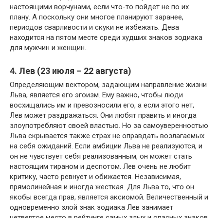
настоящими ворчунами, если что-то пойдет не по их
плану. А поскольку они многое планируют заранее,
периодов сварливости и скуки не избежать. Дева
находится на пятом месте среди худших знаков зодиака
для мужчин и женщин.
4. Лев (23 июля – 22 августа)
Определяющим вектором, задающим направление жизни
Льва, является его эгоизм. Ему важно, чтобы люди
восхищались им и превозносили его, а если этого нет,
Лев может раздражаться. Они любят править и иногда
злоупотребляют своей властью. Но за самоуверенностью
Льва скрывается также страх не оправдать возлагаемых
на себя ожиданий. Если амбиции Льва не реализуются, и
он не чувствует себя реализованным, он может стать
настоящим тираном и деспотом. Лев очень не любит
критику, часто ревнует и обижается. Независимая,
прямолинейная и иногда жесткая. Для Льва то, что он
якобы всегда прав, является аксиомой. Величественный и
одновременно злой знак зодиака Лев занимает
четвертое место в рейтинге самых злых и опасных знаков