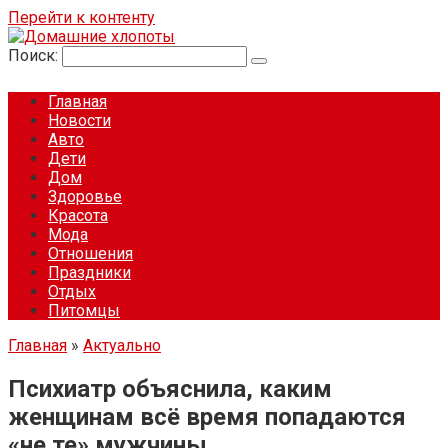
Перейти к контенту
Поиск:
Главная
Новости
Авто
Дети
Дом
Здоровье
Красота
Мода
Отношения
Праздники
Отдых
Питомцы
Главная
»
Актуально
Психиатр объяснила, каким
женщинам всё время попадаются
«не те» мужчины