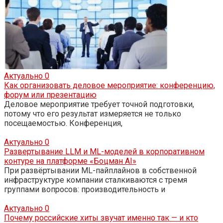
Актуально
0
Как организовать деловое мероприятие: конференцию,
форум или презентацию
Деловое мероприятие требует точной подготовки,
потому что его результат измеряется не только
посещаемостью. Конференция,
Актуально
0
Развертывание LLM и ML-моделей в корпоративном
контуре на платформе «Боцман AI»
При развёртывании ML-пайплайнов в собственной
инфраструктуре компании сталкиваются с тремя
группами вопросов: производительность и
Актуально
0
Почему российские хиты звучат именно так — и кто