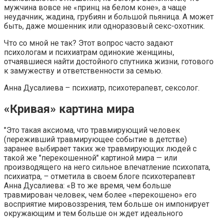
мужчина вовсе не «принц на белом коне», а чаще
неудачник, жадина, грубиян и большой пьяница. А может
быть, даже мошенник или одноразовый секс-охотник.
Что со мной не так? Этот вопрос часто задают
психологам и психиатрам одинокие женщины,
отчаявшиеся найти достойного спутника жизни, готового
к замужеству и ответственности за семью.
Анна Дусалиева – психиатр, психотерапевт, сексолог.
«Кривая» картина мира
"Это такая аксиома, что травмирующий человек
(переживший травмирующее событие в детстве)
заранее выбирает таких же травмирующих людей с
такой же "перекошенной" картиной мира — или
производящего на него сильное впечатление психопата,
психиатра, – отметила в своем блоге психотерапевт
Анна Дусалиева: «В то же время, чем больше
травмирован человек, чем более «перекошено» его
восприятие мировоззрения, тем больше он импонирует
окружающим и тем больше он ждет идеального