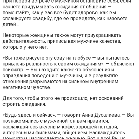
При первой встрече с мужчиной остановите себя, если
начнете придумывать ожидания от общения —
помечтайте, как у вас все будет здорово, как вы
спланируете свадьбу, где ее проведете, как назовете
детей…
Некоторые женщины также могут приукрашивать
действительность, приписывая мужчине качества,
которых у него нет.
«Вы тоже рисуете эту сову на глобусе — вы пытаетесь
привлечь реальность к своим ожиданиям», — объясняет
психиатр. — Вы находите какие-то объяснения и
оправдания поведению мужчины, и в результате
отношения разрываются на сильном внутреннем
негативном чувстве.
Для того, чтобы этого не произошло, нет оснований
строить ожидания.
«Будь здесь и сейчас», — говорит Анна Дусалиева. — Вы
познакомились с мужчиной, он вам нравится,
наслаждайтесь вкусным кофе, хорошей погодой,
интересными фильмами, общением. Наслаждайтесь
моментом, наслаждайтесь жизнью. Вот и все! Вы не