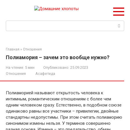
Перейти
к
контенту
Поиск:
Главная
»
Отношения
Полиамория – зачем это вообще нужно?
На чтение:
5 мин
Опубликовано:
25.09.2023
Отношения
Асафетида
Полиаморией называют открытость человека к
интимным, романтическим отношениям с более чем
одним человеком сразу. Естественно, в подобном союзе
одинаково равны все участники – привилегии, двойные
стандартны недопустимы. При этом считать полиаморию
синонимом измены нельзя. У терминов совершенно
разная основа. Измена – это предательство, обман,