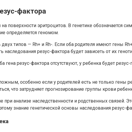
резус-фактора
 на поверхности эритроцитов. В генетике обозначается си
твие определяется геномом.
двух типов — Rh+ и Rh-. Если оба родителя имеют гены Rh+
сть наследования резус-фактора будет зависеть от их генот
ба гена резус-фактора отсутствуют, у ребенка будет резус-
ожным, особенно если у родителей есть не только гены ре
ться, что затрудняет прогнозирование группы крови ребенк
е при анализе наследственности и родственных связей. Э
этому знание генетической основы наследования резус-фа
ека