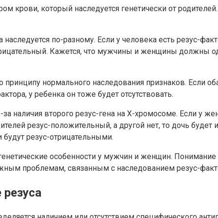
ом крови, который наследуется генетически от родителей.
наследуется по-разному. Если у человека есть резус-факто
-отрицательный. Кажется, что мужчины и женщины должны о
о принципу нормального наследования признаков. Если оба
фактора, у ребенка он тоже будет отсутствовать.
за наличия второго резус-гена на Х-хромосоме. Если у же
ителей резус-положительный, а другой нет, то дочь будет 
ти будут резус-отрицательными.
генетические особенности у мужчин и женщин. Понимание 
жным проблемам, связанным с наследованием резус-факт
 резуса
еделяется наличием или отсутствием специфического антиг