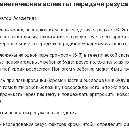
генетические аспекты передачи резуса
Автор:
Асафетида
нов крови, передающихся по наследству от родителей. Это
-положительный, такой антиген присутствует в его крови, 
мерностям, и его передача от родителей к детям является 
жены на одной паре хромосом (6-й) в генетической систем
ус-положительны, у ребенка будет резус-положительная гру
пой крови возрастает. При этом у ребенка может быть груп
ль при планировании беременности и обследовании будущи
 гемолитической болезни у новорожденного. В то же врем
т проникать через плаценту и повреждать эритроциты но
.
х наследования резус-фактора крови, чтобы определить р