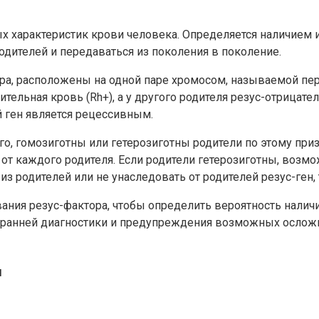
ых характеристик крови человека. Определяется наличием 
одителей и передаваться из поколения в поколение.
ора, расположены на одной паре хромосом, называемой пе
тельная кровь (Rh+), а у другого родителя резус-отрицатель
й ген является рецессивным.
о, гомозиготны или гетерозиготны родители по этому приз
 от каждого родителя. Если родители гетерозиготны, возм
з родителей или не унаследовать от родителей резус-ген, 
ия резус-фактора, чтобы определить вероятность наличия 
 ранней диагностики и предупреждения возможных осложн
и