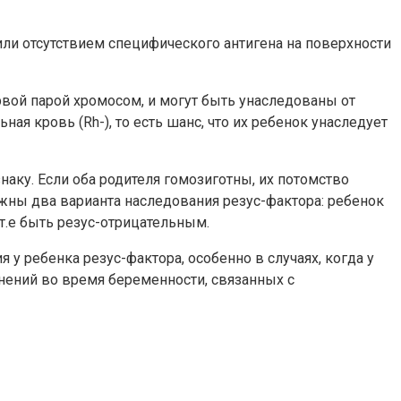
или отсутствием специфического антигена на поверхности
рвой парой хромосом, и могут быть унаследованы от
ная кровь (Rh-), то есть шанс, что их ребенок унаследует
наку. Если оба родителя гомозиготны, их потомство
ожны два варианта наследования резус-фактора: ребенок
т.е быть резус-отрицательным.
у ребенка резус-фактора, особенно в случаях, когда у
ений во время беременности, связанных с