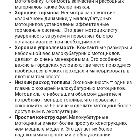
мототехнику.​ Стоимость запчастей и расходных
материалов также более низкая.
Хорошие тормоза⁚
Несмотря на отсутствие
«взрывной» динамики, у малокубатурных
мотоциклов установлены эффективные
тормозные системы.​ Это дает мотоциклисту
уверенность за рулем и позволяет быстро
останавливаться при необходимости.​
Хорошая управляемость⁚
Компактные размеры и
небольшой вес малокубатурных мотоциклов
делают их очень маневровыми. Это особенно
важно в городских условиях, где часто приходится
пробираться в узких проходах и маневрировать в
плотном транспорте.​
Низкий расход топлива⁚
Экономичность ⎻ один из
главных козырей малокубатурных мотоциклов.​
Мотоциклы с небольшим объемом двигателя
потребляют меньше топлива, что позволяет
сэкономить на бензине и сделать мотоцикл более
доступным в эксплуатации.​
Простая конструкция⁚
Малокубатурные
мотоциклы имеют более простую конструкцию,
чем мощные модели.​ Это делает их более
надежными и простыми в обслуживании.​