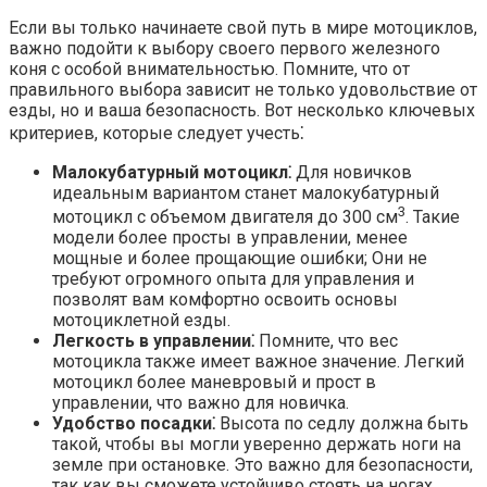
Если вы только начинаете свой путь в мире мотоциклов,
важно подойти к выбору своего первого железного
коня с особой внимательностью.​ Помните, что от
правильного выбора зависит не только удовольствие от
езды, но и ваша безопасность.​ Вот несколько ключевых
критериев, которые следует учесть⁚
Малокубатурный мотоцикл⁚
Для новичков
идеальным вариантом станет малокубатурный
3
мотоцикл с объемом двигателя до 300 см
. Такие
модели более просты в управлении, менее
мощные и более прощающие ошибки; Они не
требуют огромного опыта для управления и
позволят вам комфортно освоить основы
мотоциклетной езды.
Легкость в управлении⁚
Помните, что вес
мотоцикла также имеет важное значение.​ Легкий
мотоцикл более маневровый и прост в
управлении, что важно для новичка.
Удобство посадки⁚
Высота по седлу должна быть
такой, чтобы вы могли уверенно держать ноги на
земле при остановке.​ Это важно для безопасности,
так как вы сможете устойчиво стоять на ногах