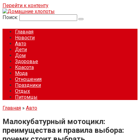
Перейти к контенту
Поиск:
Главная
Новости
Авто
Дети
Дом
Здоровье
Красота
Мода
Отношения
Праздники
Отдых
Питомцы
Главная
»
Авто
Малокубатурный мотоцикл:
преимущества и правила выбора:
почему стоит выбрать