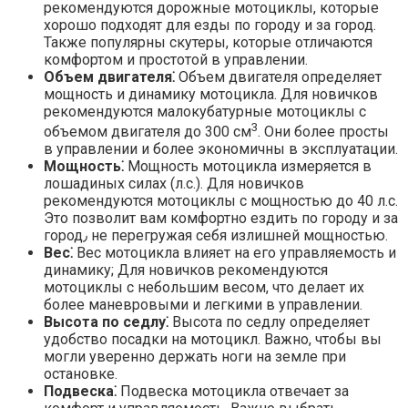
рекомендуются дорожные мотоциклы, которые
хорошо подходят для езды по городу и за город.​
Также популярны скутеры, которые отличаются
комфортом и простотой в управлении.​
Объем двигателя⁚
Объем двигателя определяет
мощность и динамику мотоцикла.​ Для новичков
рекомендуются малокубатурные мотоциклы с
3
объемом двигателя до 300 см
. Они более просты
в управлении и более экономичны в эксплуатации.​
Мощность⁚
Мощность мотоцикла измеряется в
лошадиных силах (л.​с.).​ Для новичков
рекомендуются мотоциклы с мощностью до 40 л.​с.​
Это позволит вам комфортно ездить по городу и за
город٫ не перегружая себя излишней мощностью.
Вес⁚
Вес мотоцикла влияет на его управляемость и
динамику; Для новичков рекомендуются
мотоциклы с небольшим весом, что делает их
более маневровыми и легкими в управлении.​
Высота по седлу⁚
Высота по седлу определяет
удобство посадки на мотоцикл. Важно, чтобы вы
могли уверенно держать ноги на земле при
остановке.​
Подвеска⁚
Подвеска мотоцикла отвечает за