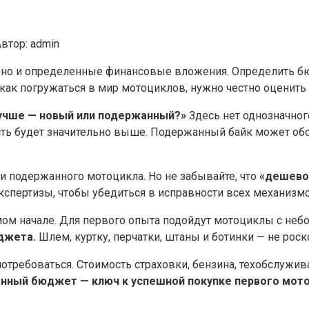
втор:
admin
, но и определенные финансовые вложения.​ Определить 
м как погружаться в мир мотоциклов, нужно честно оценит
учше — новый или подержанный?​»
Здесь нет однозначного
сть будет значительно выше. Подержанный байк может обо
и подержанного мотоцикла.​ Но не забывайте, что
«дешево»
спертизы, чтобы убедиться в исправности всех механизмов
ом начале.​ Для первого опыта подойдут мотоциклы с неб
жета.​
Шлем, куртку, перчатки, штаны и ботинки — не роск
отребоваться. Стоимость страховки, бензина, техобслужив
нный бюджет — ключ к успешной покупке первого мотоц