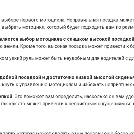
выборе первого мотоцикла.​ Неправильная посадка может 
 выбрать мотоцикл, который будет подходить вам по разме
является выбор мотоцикла с слишком высокой посадко
о земли.​ Кроме того, высокая посадка может привести к б
шком узкий руль может быть неудобным для водителей с д
добной посадкой и достаточно низкой высотой сидень
ивыкнуть к управлению мотоциклом и избежать неприятных
упкой
. Это поможет вам определить, насколько он вам удо
и, так как это может привести к неприятным ощущениям во
а торте, которая может сделать вашу поездку еще более к