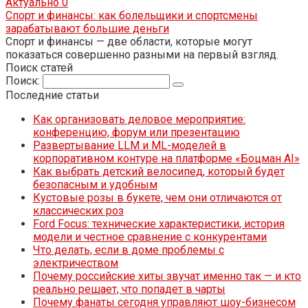
Актуально
0
Спорт и финансы: как болельщики и спортсмены
зарабатывают большие деньги
Спорт и финансы — две области, которые могут
показаться совершенно разными на первый взгляд.
Поиск статей
Поиск:
Последние статьи
Как организовать деловое мероприятие:
конференцию, форум или презентацию
Развертывание LLM и ML-моделей в
корпоративном контуре на платформе «Боцман AI»
Как выбрать детский велосипед, который будет
безопасным и удобным
Кустовые розы в букете, чем они отличаются от
классических роз
Ford Focus: технические характеристики, история
модели и честное сравнение с конкурентами
Что делать, если в доме проблемы с
электричеством
Почему российские хиты звучат именно так — и кто
реально решает, что попадет в чарты
Почему фанаты сегодня управляют шоу-бизнесом