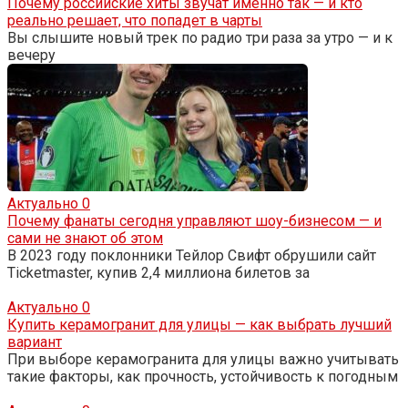
Почему российские хиты звучат именно так — и кто
реально решает, что попадет в чарты
Вы слышите новый трек по радио три раза за утро — и к
вечеру
Актуально
0
Почему фанаты сегодня управляют шоу-бизнесом — и
сами не знают об этом
В 2023 году поклонники Тейлор Свифт обрушили сайт
Ticketmaster, купив 2,4 миллиона билетов за
Актуально
0
Купить керамогранит для улицы — как выбрать лучший
вариант
При выборе керамогранита для улицы важно учитывать
такие факторы, как прочность, устойчивость к погодным