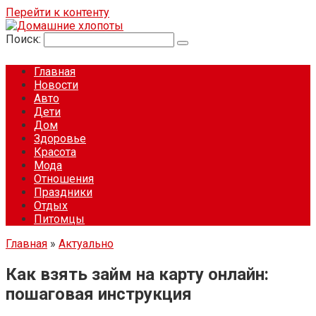
Перейти к контенту
Поиск:
Главная
Новости
Авто
Дети
Дом
Здоровье
Красота
Мода
Отношения
Праздники
Отдых
Питомцы
Главная
»
Актуально
Как взять займ на карту онлайн:
пошаговая инструкция