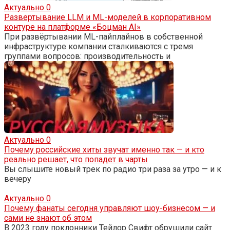
Актуально
0
Развертывание LLM и ML-моделей в корпоративном
контуре на платформе «Боцман AI»
При развёртывании ML-пайплайнов в собственной
инфраструктуре компании сталкиваются с тремя
группами вопросов: производительность и
Актуально
0
Почему российские хиты звучат именно так — и кто
реально решает, что попадет в чарты
Вы слышите новый трек по радио три раза за утро — и к
вечеру
Актуально
0
Почему фанаты сегодня управляют шоу-бизнесом — и
сами не знают об этом
В 2023 году поклонники Тейлор Свифт обрушили сайт