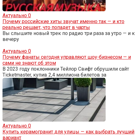
Актуально
0
Почему российские хиты звучат именно так — и кто
реально решает, что попадет в чарты
Вы слышите новый трек по радио три раза за утро — и к
вечеру
Актуально
0
Почему фанаты сегодня управляют шоу-бизнесом — и
сами не знают об этом
В 2023 году поклонники Тейлор Свифт обрушили сайт
Ticketmaster, купив 2,4 миллиона билетов за
Актуально
0
Купить керамогранит для улицы — как выбрать лучший
вариант