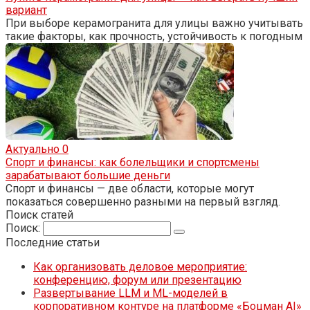
вариант
При выборе керамогранита для улицы важно учитывать
такие факторы, как прочность, устойчивость к погодным
Актуально
0
Спорт и финансы: как болельщики и спортсмены
зарабатывают большие деньги
Спорт и финансы — две области, которые могут
показаться совершенно разными на первый взгляд.
Поиск статей
Поиск:
Последние статьи
Как организовать деловое мероприятие:
конференцию, форум или презентацию
Развертывание LLM и ML-моделей в
корпоративном контуре на платформе «Боцман AI»