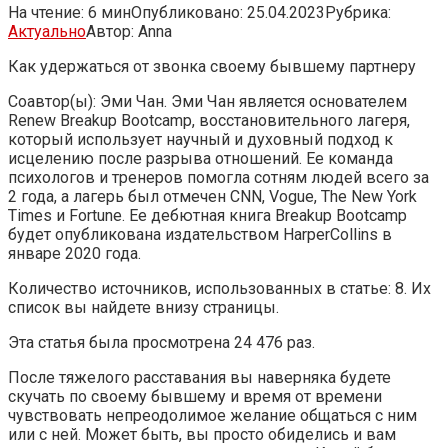
На чтение:
6 мин
Опубликовано:
25.04.2023
Рубрика:
Актуально
Автор:
Anna
Как удержаться от звонка своему бывшему партнеру
Соавтор(ы): Эми Чан. Эми Чан является основателем
Renew Breakup Bootcamp, восстановительного лагеря,
который использует научный и духовный подход к
исцелению после разрыва отношений. Ее команда
психологов и тренеров помогла сотням людей всего за
2 года, а лагерь был отмечен CNN, Vogue, The New York
Times и Fortune. Ее дебютная книга Breakup Bootcamp
будет опубликована издательством HarperCollins в
январе 2020 года.
Количество источников, использованных в статье: 8. Их
список вы найдете внизу страницы.
Эта статья была просмотрена 24 476 раз.
После тяжелого расставания вы наверняка будете
скучать по своему бывшему и время от времени
чувствовать непреодолимое желание общаться с ним
или с ней. Может быть, вы просто обиделись и вам