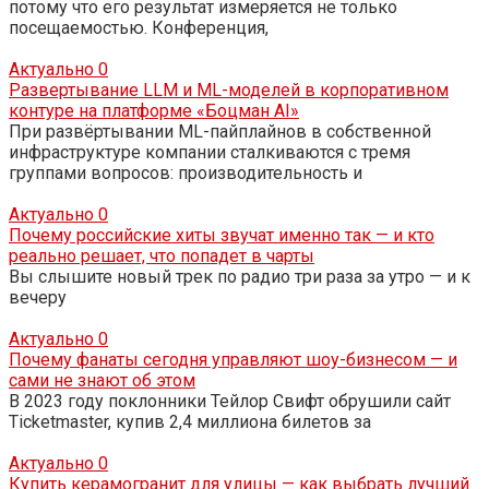
потому что его результат измеряется не только
посещаемостью. Конференция,
Актуально
0
Развертывание LLM и ML-моделей в корпоративном
контуре на платформе «Боцман AI»
При развёртывании ML-пайплайнов в собственной
инфраструктуре компании сталкиваются с тремя
группами вопросов: производительность и
Актуально
0
Почему российские хиты звучат именно так — и кто
реально решает, что попадет в чарты
Вы слышите новый трек по радио три раза за утро — и к
вечеру
Актуально
0
Почему фанаты сегодня управляют шоу-бизнесом — и
сами не знают об этом
В 2023 году поклонники Тейлор Свифт обрушили сайт
Ticketmaster, купив 2,4 миллиона билетов за
Актуально
0
Купить керамогранит для улицы — как выбрать лучший