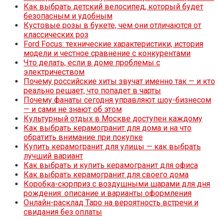
Как выбрать детский велосипед, который будет
безопасным и удобным
Кустовые розы в букете, чем они отличаются от
классических роз
Ford Focus: технические характеристики, история
модели и честное сравнение с конкурентами
Что делать, если в доме проблемы с
электричеством
Почему российские хиты звучат именно так — и кто
реально решает, что попадет в чарты
Почему фанаты сегодня управляют шоу-бизнесом
— и сами не знают об этом
Культурный отдых в Москве доступен каждому
Как выбрать керамогранит для дома и на что
обратить внимание при покупке
Купить керамогранит для улицы — как выбрать
лучший вариант
Как выбрать и купить керамогранит для офиса
Как выбрать керамогранит для своего дома
Коробка-сюрприз с воздушными шарами для дня
рождения: описание и варианты оформления
Онлайн-расклад Таро на вероятность встречи и
свидания без оплаты