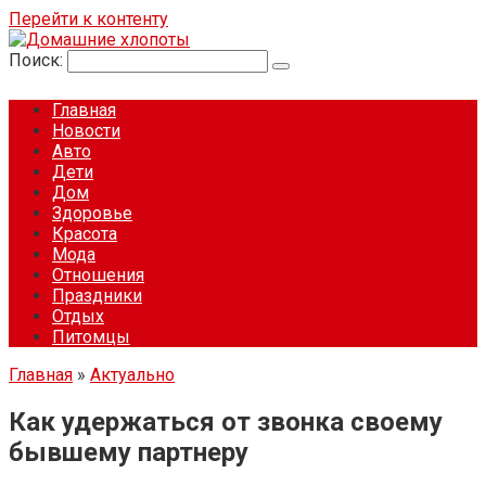
Перейти к контенту
Поиск:
Главная
Новости
Авто
Дети
Дом
Здоровье
Красота
Мода
Отношения
Праздники
Отдых
Питомцы
Главная
»
Актуально
Как удержаться от звонка своему
бывшему партнеру