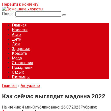
Перейти к контенту
Поиск:
Главная
Новости
Авто
Дети
Дом
Здоровье
Красота
Мода
Отношения
Праздники
Отдых
Питомцы
Главная
»
Актуально
Как сейчас выглядит мадонна 2022
На чтение:
4 мин
Опубликовано:
26.07.2023
Рубрика: