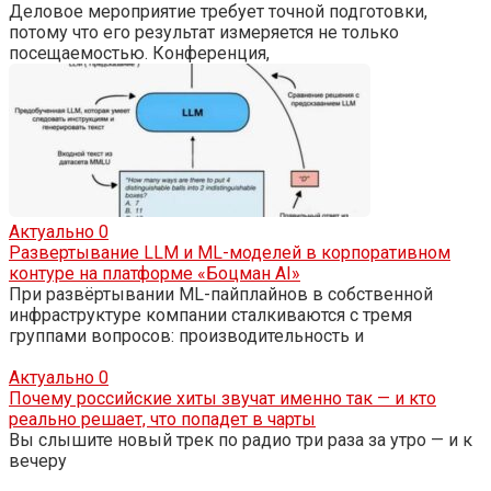
Деловое мероприятие требует точной подготовки,
потому что его результат измеряется не только
посещаемостью. Конференция,
Актуально
0
Развертывание LLM и ML-моделей в корпоративном
контуре на платформе «Боцман AI»
При развёртывании ML-пайплайнов в собственной
инфраструктуре компании сталкиваются с тремя
группами вопросов: производительность и
Актуально
0
Почему российские хиты звучат именно так — и кто
реально решает, что попадет в чарты
Вы слышите новый трек по радио три раза за утро — и к
вечеру