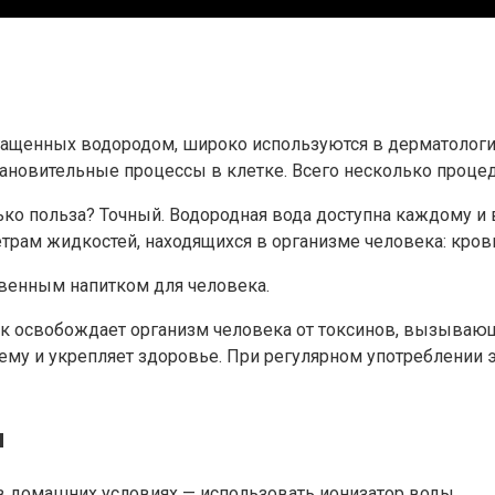
гащенных водородом, широко используются в дерматологи
ановительные процессы в клетке. Всего несколько процеду
ко польза? Точный. Водородная вода доступна каждому и в
рам жидкостей, находящихся в организме человека: кров
твенным напитком для человека.
к освобождает организм человека от токсинов, вызывающи
тему и укрепляет здоровье. При регулярном употреблени
ы
 домашних условиях — использовать ионизатор воды.