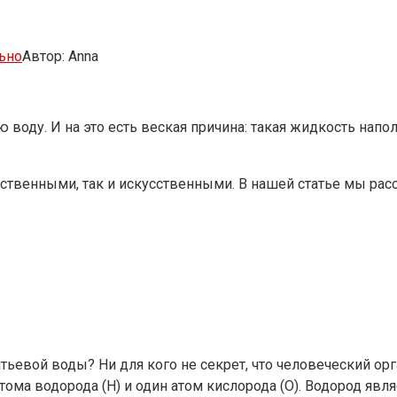
ьно
Автор:
Anna
ую воду. И на это есть веская причина: такая жидкость н
ественными, так и искусственными. В нашей статье мы ра
тьевой воды? Ни для кого не секрет, что человеческий орг
тома водорода (Н) и один атом кислорода (О). Водород яв