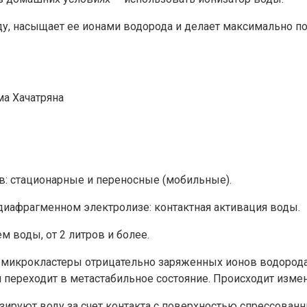
оду, насыщает ее ионами водорода и делает максимально п
ма Хачатряна
: стационарные и переносные (мобильные).
диафрагменном электролизе: контактная активация воды.
м воды, от 2 литров и более.
 микрокластеры отрицательно заряженных ионов водорода
 переходит в метастабильное состояние. Происходит изме
ируют воду за счет контакта с поверхностью спрессованн