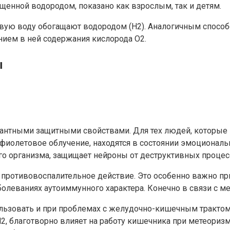
щенной водородом, показано как взрослым, так и детям.
евую воду обогащают водородом (Н2). Аналогичным спосо
нием в ней содержания кислорода О2.
ы
дантными защитными свойствами. Для тех людей, которые
фиолетовое облучение, находятся в состоянии эмоциональ
ого организма, защищает нейроны от деструктивных проце
 противовоспалительное действие. Это особенно важно п
болеваниях аутоиммунного характера. Конечно в связи с 
льзовать и при проблемах с желудочно-кишечным трактом,
Н2, благотворно влияет на работу кишечника при метеориз