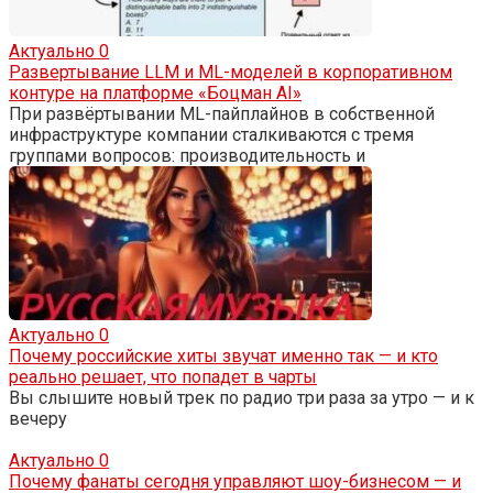
Актуально
0
Развертывание LLM и ML-моделей в корпоративном
контуре на платформе «Боцман AI»
При развёртывании ML-пайплайнов в собственной
инфраструктуре компании сталкиваются с тремя
группами вопросов: производительность и
Актуально
0
Почему российские хиты звучат именно так — и кто
реально решает, что попадет в чарты
Вы слышите новый трек по радио три раза за утро — и к
вечеру
Актуально
0
Почему фанаты сегодня управляют шоу-бизнесом — и