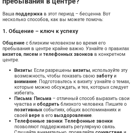
пребывания в центре?
Ваша
поддержка
в этот период – бесценна. Вот
несколько способов, как вы можете помочь:
1. Общение – ключ к успеху
Общение
с близким человеком во время его
пребывания в центре крайне важно. Узнайте о правилах
визитов
,
писем
и
телефонных звонков
в конкретном
центре.
Визиты
: Если разрешены
визиты
, используйте эту
возможность, чтобы показать свою
заботу
и
внимание
. Подготовьтесь к визиту: узнайте о темах,
которые можно обсуждать, и тех, которых следует
избегать.
Письма
:
Письма
– отличный способ выразить свои
чувства и
ободрить
близкого человека. Пишите о
позитивных
событиях, общих воспоминаниях и
своей
вере
в его
выздоровление
.
Телефонные звонки
:
Телефонные звонки
позволяют поддерживать регулярную связь.
Слушайте внимательно, проявляйте
сочувствие
и