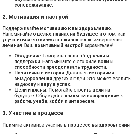
сопереживание
.
2. Мотивация и настрой
Поддерживайте
мотивацию к выздоровлению
.
Напоминайте о
целях
,
планах на будущее
и о том, как
улучшиться
его
качество жизни
после завершения
лечения
. Ваш
позитивный настрой
заразителен!
Ободрение
: Говорите слова
ободрения
и
поддержки. Напоминайте о его
силе воли
и
способности преодолевать трудности
.
Позитивные истории
: Делитесь
историями
выздоровления
других людей. Это может вселить
надежду
и
веру в успех
.
Цели и планы
: Помогайте строить
цели
на
будущее. Обсуждайте
планы
на
возвращение
к
работе
,
учебе
,
хобби
и
интересам
.
3. Участие в процессе
Примите активное участие в
процессе выздоровления
.