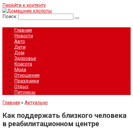
Перейти к контенту
Поиск:
Главная
Новости
Авто
Дети
Дом
Здоровье
Красота
Мода
Отношения
Праздники
Отдых
Питомцы
Главная
»
Актуально
Как поддержать близкого человека
в реабилитационном центре