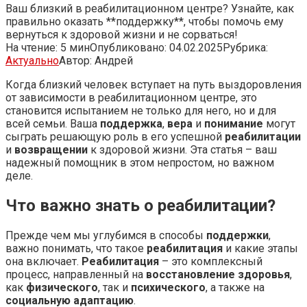
Ваш близкий в реабилитационном центре? Узнайте, как
правильно оказать **поддержку**, чтобы помочь ему
вернуться к здоровой жизни и не сорваться!
На чтение:
5 мин
Опубликовано:
04.02.2025
Рубрика:
Актуально
Автор:
Андрей
Когда близкий человек вступает на путь выздоровления
от зависимости в реабилитационном центре, это
становится испытанием не только для него, но и для
всей семьи. Ваша
поддержка
,
вера
и
понимание
могут
сыграть решающую роль в его успешной
реабилитации
и
возвращении
к здоровой жизни. Эта статья – ваш
надежный помощник в этом непростом, но важном
деле.
Что важно знать о реабилитации?
Прежде чем мы углубимся в способы
поддержки
,
важно понимать, что такое
реабилитация
и какие этапы
она включает.
Реабилитация
– это комплексный
процесс, направленный на
восстановление здоровья
,
как
физического
, так и
психического
, а также на
социальную адаптацию
.