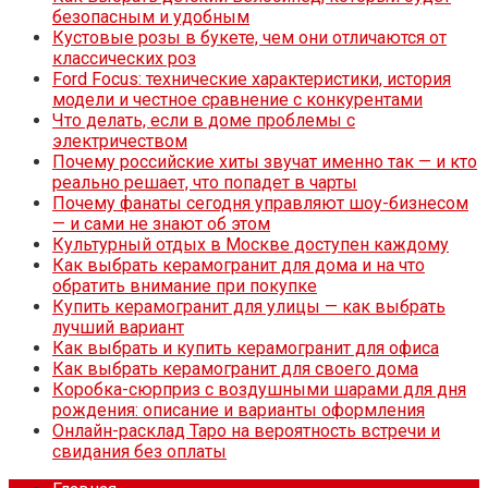
безопасным и удобным
Кустовые розы в букете, чем они отличаются от
классических роз
Ford Focus: технические характеристики, история
модели и честное сравнение с конкурентами
Что делать, если в доме проблемы с
электричеством
Почему российские хиты звучат именно так — и кто
реально решает, что попадет в чарты
Почему фанаты сегодня управляют шоу-бизнесом
— и сами не знают об этом
Культурный отдых в Москве доступен каждому
Как выбрать керамогранит для дома и на что
обратить внимание при покупке
Купить керамогранит для улицы — как выбрать
лучший вариант
Как выбрать и купить керамогранит для офиса
Как выбрать керамогранит для своего дома
Коробка-сюрприз с воздушными шарами для дня
рождения: описание и варианты оформления
Онлайн-расклад Таро на вероятность встречи и
свидания без оплаты