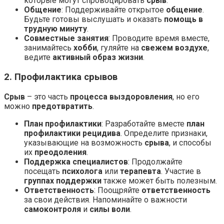
которые могут спровоцировать
срыв
.
Общение
: Поддерживайте открытое
общение
.
Будьте готовы выслушать и оказать
помощь в
трудную минуту
.
Совместные занятия
: Проводите время вместе,
занимайтесь
хобби
, гуляйте на
свежем воздухе
,
ведите
активный образ жизни
.
2. Профилактика срывов
Срыв
– это часть
процесса выздоровления
, но его
можно
предотвратить
.
План профилактики
: Разработайте вместе
план
профилактики рецидива
. Определите признаки,
указывающие на возможность
срыва
, и способы
их
преодоления
.
Поддержка специалистов
: Продолжайте
посещать
психолога
или
терапевта
. Участие в
группах поддержки
также может быть полезным.
Ответственность
: Поощряйте
ответственность
за свои действия. Напоминайте о важности
самоконтроля
и
силы воли
.