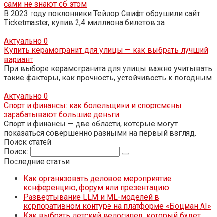
сами не знают об этом
В 2023 году поклонники Тейлор Свифт обрушили сайт
Ticketmaster, купив 2,4 миллиона билетов за
Актуально
0
Купить керамогранит для улицы — как выбрать лучший
вариант
При выборе керамогранита для улицы важно учитывать
такие факторы, как прочность, устойчивость к погодным
Актуально
0
Спорт и финансы: как болельщики и спортсмены
зарабатывают большие деньги
Спорт и финансы — две области, которые могут
показаться совершенно разными на первый взгляд.
Поиск статей
Поиск:
Последние статьи
Как организовать деловое мероприятие:
конференцию, форум или презентацию
Развертывание LLM и ML-моделей в
корпоративном контуре на платформе «Боцман AI»
Как выбрать детский велосипед, который будет