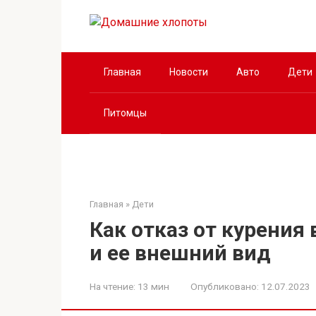
Перейти
к
контенту
Главная
Новости
Авто
Дети
Питомцы
Главная
»
Дети
Как отказ от курения
и ее внешний вид
На чтение:
13 мин
Опубликовано:
12.07.2023