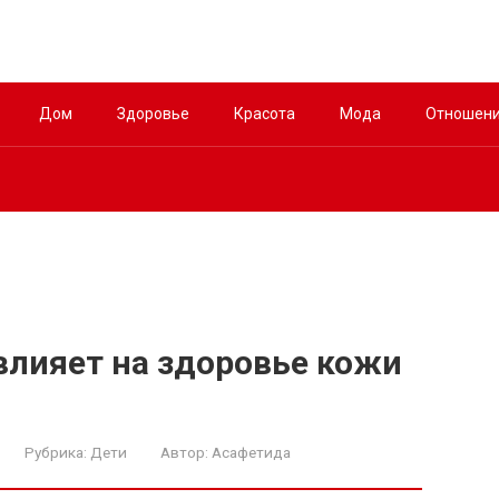
Дом
Здоровье
Красота
Мода
Отношен
 влияет на здоровье кожи
Рубрика:
Дети
Автор:
Асафетида