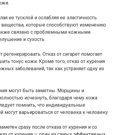
ожи.
лая ее тусклой и ослабляя ее эластичность.
 вещества, которые способствуют изменению
 также связано с проблемными кожными
елушение и сухость.
т регенерировать. Отказ от сигарет помогает
ить тонус кожи. Кроме того, отказ от курения
ных заболеваний, так как устраняет одну из
ения могут быть заметны. Морщины и
олностью исчезнуть, благодаря чему кожа
ледует помнить, что индивидуальные
й могут варьироваться от человека к человеку.
аметен сразу после отказа от курения и со
каз от курения — один из самых эффективных