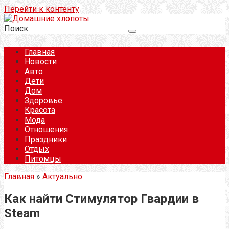
Перейти к контенту
Поиск:
Главная
Новости
Авто
Дети
Дом
Здоровье
Красота
Мода
Отношения
Праздники
Отдых
Питомцы
Главная
»
Актуально
Как найти Стимулятор Гвардии в
Steam