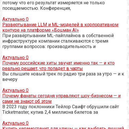
потому что его результат измеряется не только
посещаемостью. Конференция,
Актуально
0
Развертывание LLM и ML-моделей в корпоративном
контуре на платформе «Боцман AI»
При развёртывании ML-пайплайнов в собственной
инфраструктуре компании сталкиваются с тремя
группами вопросов: производительность и
Актуально
0
Почему российские хиты звучат именно так — и кто
реально решает, что попадет в чарты
Вы слышите новый трек по радио три раза за утро — и к
вечеру
Актуально
0
Почему фанаты сегодня управляют шоу-бизнесом — и
сами не знают об этом
В 2023 году поклонники Тейлор Свифт обрушили сайт
Ticketmaster, купив 2,4 миллиона билетов за
Актуально
0
Купить керамогранит для улицы — как выбрать лучший