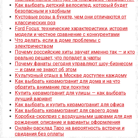
Как выбрать детский велосипед, который будет
безопасным и удобным
Кустовые розы в букете, чем они отличаются от
классических роз
Ford Focus: технические характеристики, история
модели и честное сравнение с конкурентами
Что делать, если в доме проблемы с
электричеством
Почему российские хиты звучат именно так — и кто
реально решает, что попадет в чарты
Почему фанаты сегодня управляют шоу-бизнесом
— и сами не знают об этом
Культурный отдых в Москве доступен каждому
Как выбрать керамогранит для дома и на что
обратить внимание при покупке
Купить керамогранит для улицы — как выбрать
лучший вариант
Как выбрать и купить керамогранит для офиса
Как выбрать керамогранит для своего дома
Коробка-сюрприз с воздушными шарами для дня
рождения: описание и варианты оформления
Онлайн-расклад Таро на вероятность встречи и
свидания без оплаты