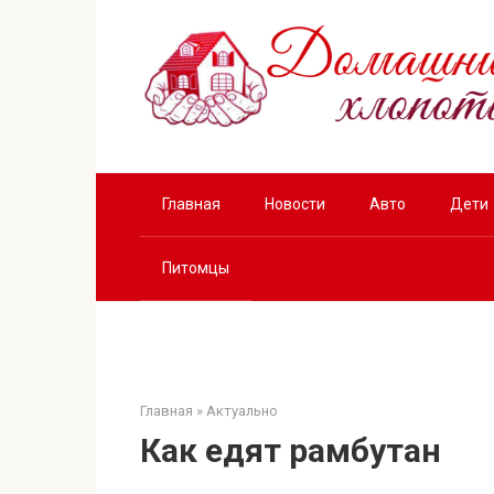
Перейти
к
контенту
Главная
Новости
Авто
Дети
Питомцы
Главная
»
Актуально
Как едят рамбутан