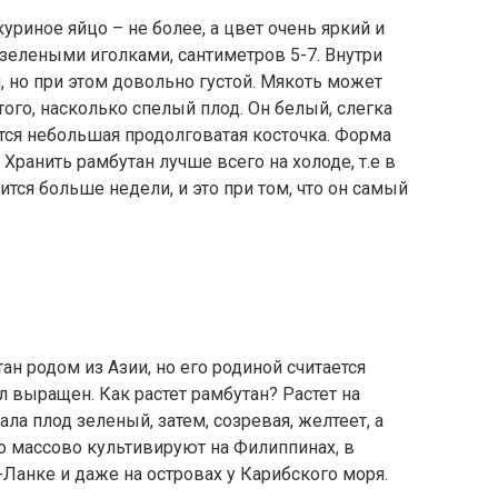
риное яйцо – не более, а цвет очень яркий и
елеными иголками, сантиметров 5-7. Внутри
 но при этом довольно густой. Мякоть может
того, насколько спелый плод. Он белый, слегка
тся небольшая продолговатая косточка. Форма
 Хранить рамбутан лучше всего на холоде, т.е в
ится больше недели, и это при том, что он самый
ан родом из Азии, но его родиной считается
 выращен. Как растет рамбутан? Растет на
а плод зеленый, затем, созревая, желтеет, а
го массово культивируют на Филиппинах, в
Ланке и даже на островах у Карибского моря.