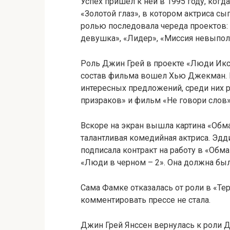
Успех пришел к ней в 1995 году, ког
«Золотой глаз», в котором актриса сы
ролью последовала череда проектов:
девушка», «Лидер», «Миссия невыполн
Роль Джин Грей в проекте «Люди Икс
состав фильма вошел Хью Джекман. П
интересных предложений, среди них
призраков» и фильм «Не говори слов»
Вскоре на экран вышла картина «Обма
талантливая комедийная актриса. Эдд
подписала контракт на работу в «Обм
«Люди в черном – 2». Она должна был
Сама Фамке отказалась от роли в «Те
комментировать прессе не стала.
Джин Грей Янссен вернулась к роли 