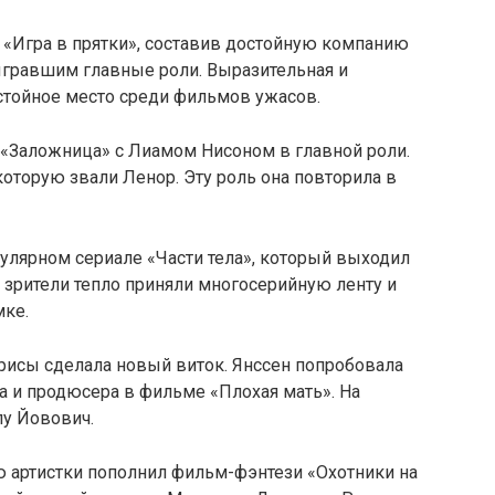
е «Игра в прятки», составив достойную компанию
ыгравшим главные роли. Выразительная и
стойное место среди фильмов ужасов.
 «Заложница» с Лиамом Нисоном в главной роли.
оторую звали Ленор. Эту роль она повторила в
улярном сериале «Части тела», который выходил
 и зрители тепло приняли многосерийную ленту и
мке.
трисы сделала новый виток. Янссен попробовала
та и продюсера в фильме «Плохая мать». На
у Йовович.
 артистки пополнил фильм-фэнтези «Охотники на