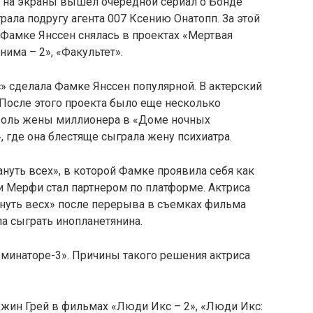
да на экраны вышел очередной сериал о Бонде
грала подругу агента 007 Ксению Онатопп. За этой
 Фамке Янссен снялась в проектах «Мертвая
има – 2», «Факультет».
» сделала Фамке Янссен популярной. В актерский
осле этого проекта было еще несколько
 роль жены миллионера в «Доме ночных
, где она блестяще сыграла жену психиатра.
нуть всех», в которой Фамке проявила себя как
и Мерфи стал партнером по платформе. Актриса
ануть весх» после перерыва в съемках фильма
а сыграть инопланетянина.
рминаторе-3». Причины такого решения актриса
Джин Грей в фильмах «Люди Икс – 2», «Люди Икс: