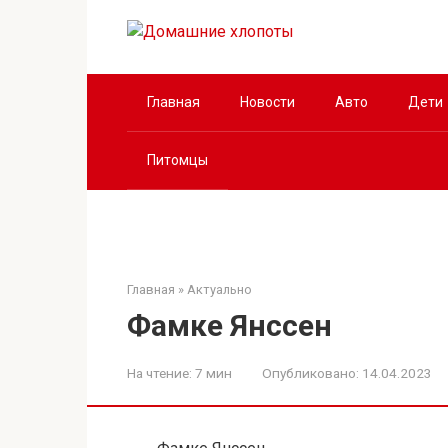
Перейти
к
контенту
Главная
Новости
Авто
Дети
Питомцы
Главная
»
Актуально
Фамке Янссен
На чтение:
7 мин
Опубликовано:
14.04.2023