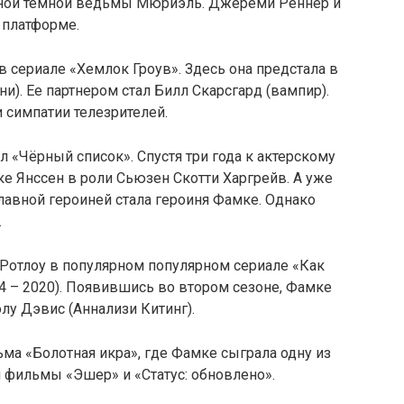
овной темной ведьмы Мюриэль. Джереми Реннер и
 платформе.
 в сериале «Хемлок Гроув». Здесь она предстала в
и). Ее партнером стал Билл Скарсгард (вампир).
и симпатии телезрителей.
л «Чёрный список». Спустя три года к актерскому
е Янссен в роли Сьюзен Скотти Харгрейв. А уже
главной героиней стала героиня Фамке. Однако
.
 Ротлоу в популярном популярном сериале «Как
14 – 2020). Появившись во втором сезоне, Фамке
лу Дэвис (Аннализи Китинг).
ьма «Болотная икра», где Фамке сыграла одну из
 фильмы «Эшер» и «Статус: обновлено».