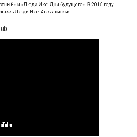
ртный» и «Люди Икс: Дни будущего». В 2016 году
льме «Люди Икс: Апокалипсис.
sub