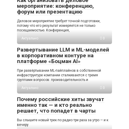
Как организовать деловое
мероприятие: конференцию,
форум или презентацию
Деловое мероприятие требует точной подготовки,
потому что его результат измеряется не только
посещаемостью. Конференция,
Актуально
0
Развертывание LLM и ML-моделей
в корпоративном контуре на
платформе «Боцман AI»
При развёртывании ML-пайплайнов в собственной
инфраструктуре компании сталкиваются с тремя
группами вопросов: производительность и
Актуально
0
Почему российские хиты звучат
именно так — и кто реально
решает, что попадет в чарты
Вы слышите новый трек по радио три раза за утро — и к
вечеру