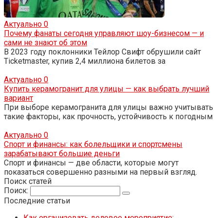
Актуально
0
Почему фанаты сегодня управляют шоу-бизнесом — и
сами не знают об этом
В 2023 году поклонники Тейлор Свифт обрушили сайт
Ticketmaster, купив 2,4 миллиона билетов за
Актуально
0
Купить керамогранит для улицы — как выбрать лучший
вариант
При выборе керамогранита для улицы важно учитывать
такие факторы, как прочность, устойчивость к погодным
Актуально
0
Спорт и финансы: как болельщики и спортсмены
зарабатывают большие деньги
Спорт и финансы — две области, которые могут
показаться совершенно разными на первый взгляд.
Поиск статей
Поиск:
Последние статьи
Как организовать деловое мероприятие: