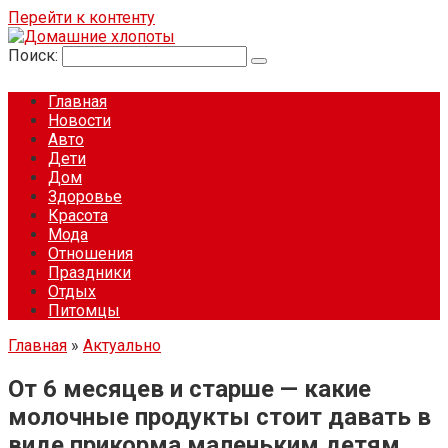
Перейти к контенту
Поиск:
Главная
Новости
Авто
Дети
Дом
Здоровье
Красота
Мода
Отношения
Праздники
Отдых
Питомцы
Главная
»
Актуально
От 6 месяцев и старше — какие
молочные продукты стоит давать в
виде прикорма маленьким детям