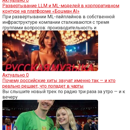
Актуально
0
Развертывание LLM и ML-моделей в корпоративном
контуре на платформе «Боцман AI»
При развёртывании ML-пайплайнов в собственной
инфраструктуре компании сталкиваются с тремя
группами вопросов: производительность и
Актуально
0
Почему российские хиты звучат именно так — и кто
реально решает, что попадет в чарты
Вы слышите новый трек по радио три раза за утро — и к
вечеру