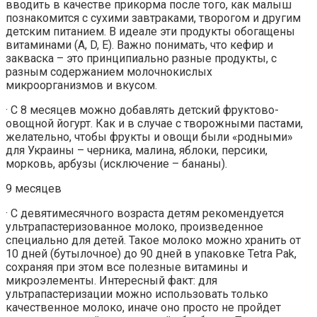
вводить в качестве прикорма после того, как малыш
познакомится с сухими завтраками, творогом и другим
детским питанием. В идеале эти продукты обогащены
витаминами (А, D, Е). Важно понимать, что кефир и
закваска – это принципиально разные продукты, с
разным содержанием молочнокислых
микроорганизмов и вкусом.
· С 8 месяцев можно добавлять детский фруктово-
овощной йогурт. Как и в случае с творожными пастами,
желательно, чтобы фрукты и овощи были «родными»
для Украины – черника, малина, яблоки, персики,
морковь, арбузы (исключение – бананы).
9 месяцев
· С девятимесячного возраста детям рекомендуется
ультрапастеризованное молоко, произведенное
специально для детей. Такое молоко можно хранить от
10 дней (бутылочное) до 90 дней в упаковке Tetra Pak,
сохраняя при этом все полезные витамины и
микроэлементы. Интересный факт: для
ультрапастеризации можно использовать только
качественное молоко, иначе оно просто не пройдет