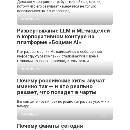
Деловое мероприятие требует точной подготовки,
потому что его результат измеряется не только
посещаемостью. Конференция,
Актуально
0
Развертывание LLM и ML-моделей
в корпоративном контуре на
платформе «Боцман AI»
При развёртывании ML-пайплайнов в собственной
инфраструктуре компании сталкиваются с тремя
группами вопросов: производительность и
Актуально
0
Почему российские хиты звучат
именно так — и кто реально
решает, что попадет в чарты
Вы слышите новый трек по радио три раза за утро — и к
вечеру
Актуально
0
Почему фанаты сегодня