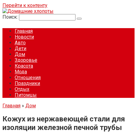
Перейти к контенту
Поиск:
Главная
Новости
Авто
Дети
Дом
Здоровье
Красота
Мода
Отношения
Праздники
Отдых
Питомцы
Главная
»
Дом
Кожух из нержавеющей стали для
изоляции железной печной трубы