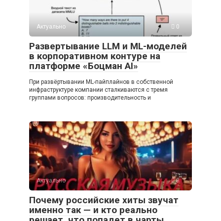
Актуально
0
Развертывание LLM и ML-моделей
в корпоративном контуре на
платформе «Боцман AI»
При развёртывании ML-пайплайнов в собственной
инфраструктуре компании сталкиваются с тремя
группами вопросов: производительность и
Актуально
0
Почему российские хиты звучат
именно так — и кто реально
решает, что попадет в чарты