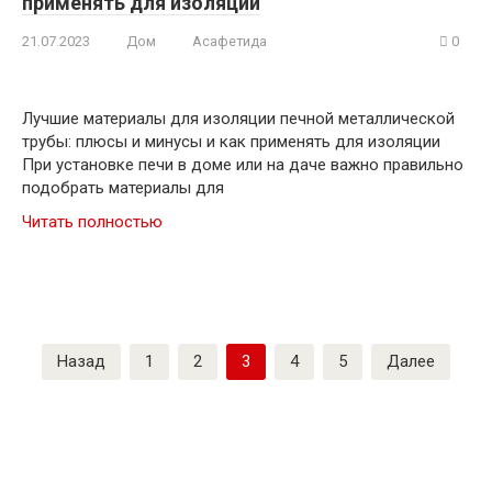
применять для изоляции
21.07.2023
Дом
Асафетида
0
Лучшие материалы для изоляции печной металлической
трубы: плюсы и минусы и как применять для изоляции
При установке печи в доме или на даче важно правильно
подобрать материалы для
Читать полностью
Навигация
Назад
1
2
3
4
5
Далее
по
записям