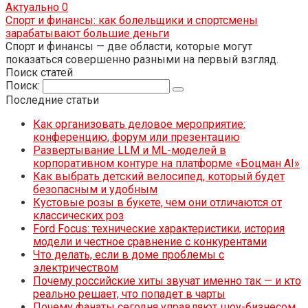
Актуально
0
Спорт и финансы: как болельщики и спортсмены
зарабатывают большие деньги
Спорт и финансы — две области, которые могут
показаться совершенно разными на первый взгляд.
Поиск статей
Поиск:
Последние статьи
Как организовать деловое мероприятие:
конференцию, форум или презентацию
Развертывание LLM и ML-моделей в
корпоративном контуре на платформе «Боцман AI»
Как выбрать детский велосипед, который будет
безопасным и удобным
Кустовые розы в букете, чем они отличаются от
классических роз
Ford Focus: технические характеристики, история
модели и честное сравнение с конкурентами
Что делать, если в доме проблемы с
электричеством
Почему российские хиты звучат именно так — и кто
реально решает, что попадет в чарты
Почему фанаты сегодня управляют шоу-бизнесом