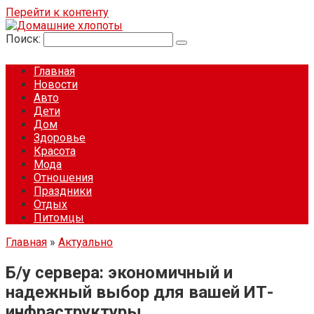
Перейти к контенту
Поиск:
Главная
Новости
Авто
Дети
Дом
Здоровье
Красота
Мода
Отношения
Праздники
Отдых
Питомцы
Главная
»
Актуально
Б/у сервера: экономичный и
надежный выбор для вашей ИТ-
инфраструктуры