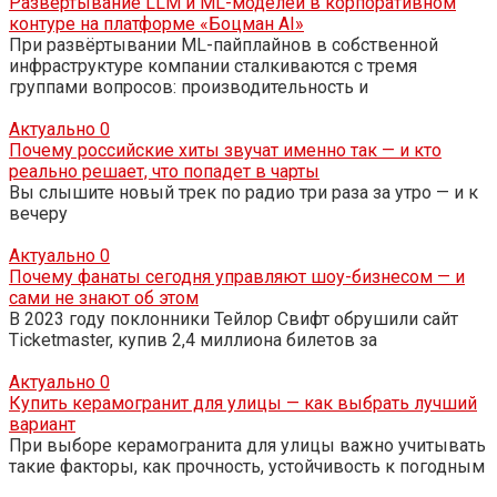
Развертывание LLM и ML-моделей в корпоративном
контуре на платформе «Боцман AI»
При развёртывании ML-пайплайнов в собственной
инфраструктуре компании сталкиваются с тремя
группами вопросов: производительность и
Актуально
0
Почему российские хиты звучат именно так — и кто
реально решает, что попадет в чарты
Вы слышите новый трек по радио три раза за утро — и к
вечеру
Актуально
0
Почему фанаты сегодня управляют шоу-бизнесом — и
сами не знают об этом
В 2023 году поклонники Тейлор Свифт обрушили сайт
Ticketmaster, купив 2,4 миллиона билетов за
Актуально
0
Купить керамогранит для улицы — как выбрать лучший
вариант
При выборе керамогранита для улицы важно учитывать
такие факторы, как прочность, устойчивость к погодным