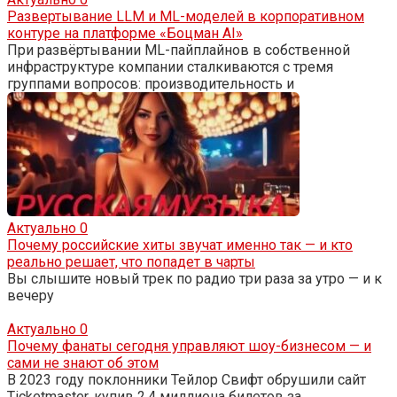
Развертывание LLM и ML-моделей в корпоративном
контуре на платформе «Боцман AI»
При развёртывании ML-пайплайнов в собственной
инфраструктуре компании сталкиваются с тремя
группами вопросов: производительность и
Актуально
0
Почему российские хиты звучат именно так — и кто
реально решает, что попадет в чарты
Вы слышите новый трек по радио три раза за утро — и к
вечеру
Актуально
0
Почему фанаты сегодня управляют шоу-бизнесом — и
сами не знают об этом
В 2023 году поклонники Тейлор Свифт обрушили сайт
Ticketmaster, купив 2,4 миллиона билетов за