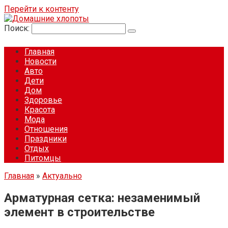
Перейти к контенту
Поиск:
Главная
Новости
Авто
Дети
Дом
Здоровье
Красота
Мода
Отношения
Праздники
Отдых
Питомцы
Главная
»
Актуально
Арматурная сетка: незаменимый
элемент в строительстве