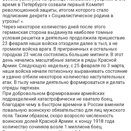
время в Петербурге созвали первый Комитет
революционной защиты, итогом которого стало
подписание декрета » Социалистическое родина в
угрозы! «.
Через некоторое количество дней после этого
германская сторона выдвинула наиболее томные
условия решетка и деятельно продолжила пришествие.
23 февраля наши войска отходили далее в тыл, а не
громили войска врага. В приграничных и остальных
городках 23 числа состоялись большие митинги. В этот
день начались масштабные записи в ряды Красной
Армии. Следующую недельку, с 25 февраля по 3 марта,
наши войска начали потихоньку выравнивать состояние
и удачно отбили некоторое количество наступательных
атак. В тылу начали деятельно формироваться и делать
отряды партизан.
При добровольном формировании армейских
подразделений катастрофически не хватало боец,
благодаря чему в быстром времени в России вменили
повальную воинскую обязательство для лиц мужского
пола. Таким образом, скоро возросло численность
воинских долей Красной Армии: к концу 1918 года
количество сочиняла возле 1 миллиона боец.