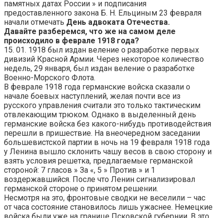
памятных датах России » и подписания
предоставленного закона Б. Н. Ельциным 23 февраля
начали отмечать
День адвоката Отечества.
Давайте разберемся, что же на самом деле
происходило в феврале 1918 года?
15. 01. 1918 был издан веление о разработке первых
дивизий Красной Армии. Через некоторое количество
недель, 29 января, был издан веление о разработке
Военно-Морского Флота.
В феврале 1918 года германские войска сказали о
начале боевых наступлений, желая почти все из
русского управления считали это только тактическим
отвлекающим трюком. Однако в выделенный день
германские войска без какого-нибудь противодействия
перешли в пришествие. На внеочередном заседании
большевистской партии в ночь на 19 февраля 1918 года
у Ленина вышло склонить чашу весов в свою сторону и
взять условия решетка, предлагаемые германской
стороной: 7 гласов » За «, 5 » Против » и 1
воздержавшийся. После что Ленин сигнализировал
германской стороне о принятом решении.
Несмотря на это, фронтовые сводки не веселили – час
от часа состояние становилось лишь ужаснее. Немецкие
войска были уже на границе Псковской губернии. В это