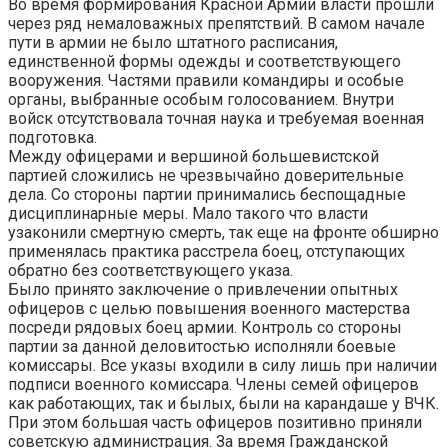
Во время формирования Красной Армии власти прошли
через ряд немаловажных препятствий. В самом начале
пути в армии не было штатного расписания,
единственной формы одежды и соответствующего
вооружения. Частями правили командиры и особые
органы, выбранные особым голосованием. Внутри
войск отсутствовала точная наука и требуемая военная
подготовка.
Между офицерами и вершиной большевистской
партией сложились не чрезвычайно доверительные
дела. Со стороны партии принимались беспощадные
дисциплинарные меры. Мало такого что власти
узаконили смертную смерть, так еще на фронте обширно
применялась практика расстрела боец, отступающих
обратно без соответствующего указа.
Было принято заключение о привлечении опытных
офицеров с целью повышения военного мастерства
посреди рядовых боец армии. Контроль со стороны
партии за данной деловитостью исполняли боевые
комиссары. Все указы входили в силу лишь при наличии
подписи военного комиссара. Члены семей офицеров
как работающих, так и былых, были на карандаше у ВЧК.
При этом большая часть офицеров позитивно приняли
советскую администрация. За время Гражданской