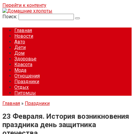
Перейти к контенту
Поиск:
Главная
Новости
Авто
Дети
Дом
Здоровье
Красота
Мода
Отношения
Праздники
Отдых
Питомцы
Главная
»
Праздники
23 Февраля. История возникновения
праздника день защитника
отечества