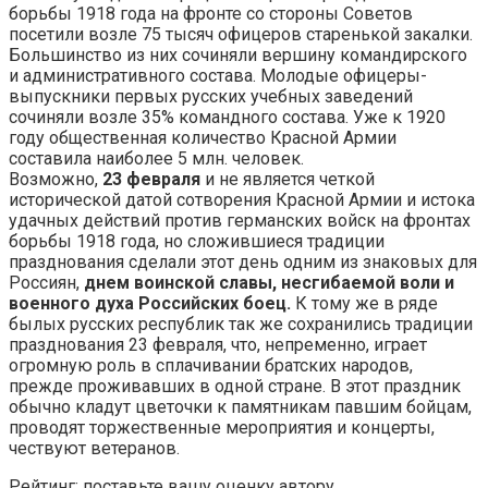
борьбы 1918 года на фронте со стороны Советов
посетили возле 75 тысяч офицеров старенькой закалки.
Большинство из них сочиняли вершину командирского
и административного состава. Молодые офицеры-
выпускники первых русских учебных заведений
сочиняли возле 35% командного состава. Уже к 1920
году общественная количество Красной Армии
составила наиболее 5 млн. человек.
Возможно,
23 февраля
и не является четкой
исторической датой сотворения Красной Армии и истока
удачных действий против германских войск на фронтах
борьбы 1918 года, но сложившиеся традиции
празднования сделали этот день одним из знаковых для
Россиян,
днем воинской славы, несгибаемой воли и
военного духа Российских боец.
К тому же в ряде
былых русских республик так же сохранились традиции
празднования 23 февраля, что, непременно, играет
огромную роль в сплачивании братских народов,
прежде проживавших в одной стране. В этот праздник
обычно кладут цветочки к памятникам павшим бойцам,
проводят торжественные мероприятия и концерты,
чествуют ветеранов.
Рейтинг: поставьте вашу оценку автору