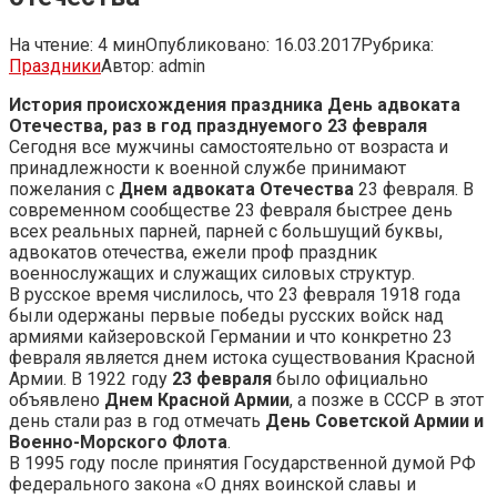
На чтение:
4 мин
Опубликовано:
16.03.2017
Рубрика:
Праздники
Автор:
admin
История происхождения праздника День адвоката
Отечества, раз в год празднуемого 23 февраля
Сегодня все мужчины самостоятельно от возраста и
принадлежности к военной службе принимают
пожелания с
Днем адвоката Отечества
23 февраля. В
современном сообществе 23 февраля быстрее день
всех реальных парней, парней с большущий буквы,
адвокатов отечества, ежели проф праздник
военнослужащих и служащих силовых структур.
В русское время числилось, что 23 февраля 1918 года
были одержаны первые победы русских войск над
армиями кайзеровской Германии и что конкретно 23
февраля является днем истока существования Красной
Армии. В 1922 году
23 февраля
было официально
объявлено
Днем Красной Армии
, а позже в СССР в этот
день стали раз в год отмечать
День Советской Армии и
Военно-Морского Флота
.
В 1995 году после принятия Государственной думой РФ
федерального закона «О днях воинской славы и